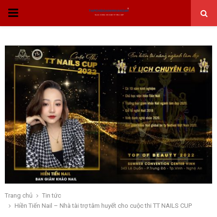
THỰC
ĐƠN
CHÍNH
Trang chủ
Tin tức
Hiền Tiến Nail – Nhà tài trợ tâm huyết cho cuộc thi TT NAILS CUP