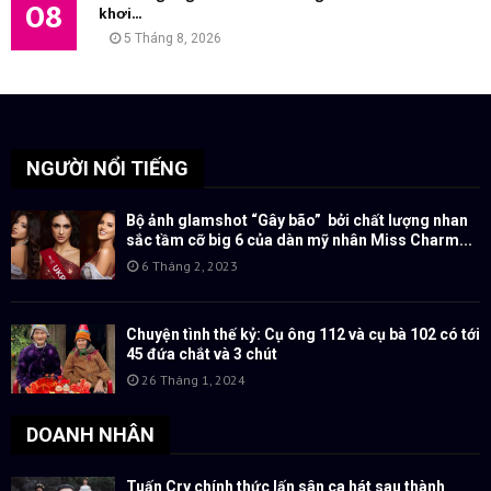
08
khơi...
5 Tháng 8, 2026
NGƯỜI NỔI TIẾNG
Bộ ảnh glamshot “Gây bão” bởi chất lượng nhan
sắc tầm cỡ big 6 của dàn mỹ nhân Miss Charm...
6 Tháng 2, 2023
Chuyện tình thế kỷ: Cụ ông 112 và cụ bà 102 có tới
45 đứa chắt và 3 chút
26 Tháng 1, 2024
DOANH NHÂN
Tuấn Cry chính thức lấn sân ca hát sau thành