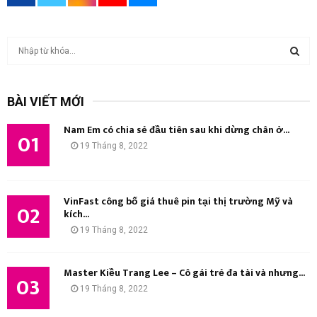
T
ì
m
T
k
BÀI VIẾT MỚI
i
Ì
ế
Nam Em có chia sẻ đầu tiên sau khi dừng chân ở...
m
01
M
19 Tháng 8, 2022
:
K
I
VinFast công bố giá thuê pin tại thị trường Mỹ và
02
kích...
Ế
19 Tháng 8, 2022
M
Master Kiều Trang Lee – Cô gái trẻ đa tài và nhưng...
03
19 Tháng 8, 2022