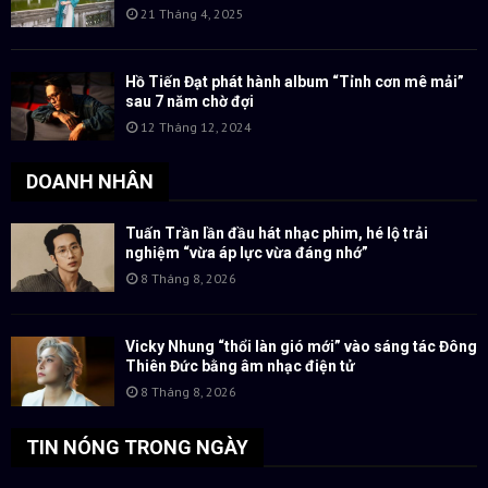
21 Tháng 4, 2025
Hồ Tiến Đạt phát hành album “Tỉnh cơn mê mải”
sau 7 năm chờ đợi
12 Tháng 12, 2024
DOANH NHÂN
Tuấn Trần lần đầu hát nhạc phim, hé lộ trải
nghiệm “vừa áp lực vừa đáng nhớ”
8 Tháng 8, 2026
Vicky Nhung “thổi làn gió mới” vào sáng tác Đông
Thiên Đức bằng âm nhạc điện tử
8 Tháng 8, 2026
TIN NÓNG TRONG NGÀY