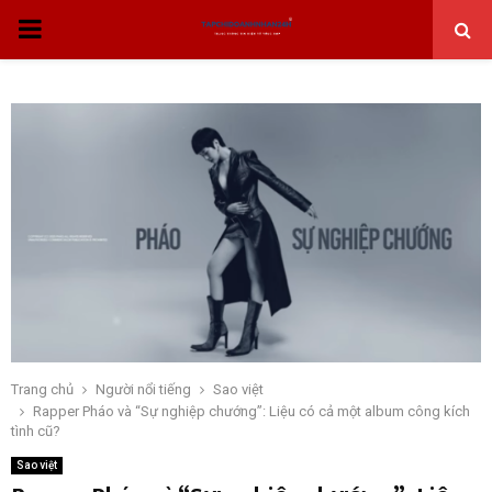
THỰC
ĐƠN
CHÍNH
Trang chủ
Người nổi tiếng
Sao việt
Rapper Pháo và “Sự nghiệp chướng”: Liệu có cả một album công kích
tình cũ?
Sao việt