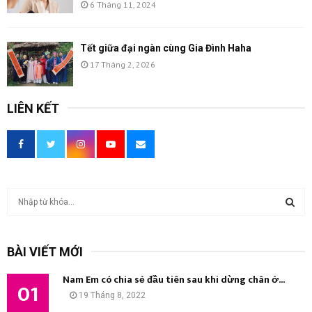
6 Tháng 11, 2024
Tết giữa đại ngàn cùng Gia Đình Haha
17 Tháng 2, 2026
LIÊN KẾT
T
ì
m
T
k
BÀI VIẾT MỚI
i
Ì
ế
Nam Em có chia sẻ đầu tiên sau khi dừng chân ở...
m
01
M
19 Tháng 8, 2022
: