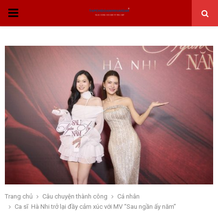
THỰC
ĐƠN
CHÍNH
Trang chủ
Câu chuyện thành công
Cá nhân
Ca sĩ Hà Nhi trở lại đầy cảm xúc với MV “Sau ngần ấy năm”