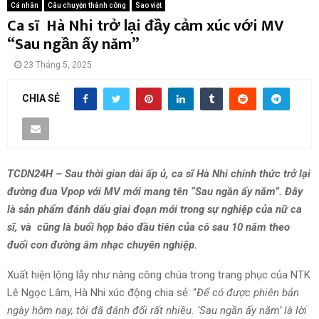
Cá nhân
Câu chuyện thành công
Sao việt
Ca sĩ Hà Nhi trở lại đầy cảm xúc với MV
“Sau ngần ấy năm”
23 Tháng 5, 2025
CHIA SẺ
TCDN24H – Sau thời gian dài ấp ủ, ca sĩ Hà Nhi chính thức trở lại
đường đua Vpop với MV mới mang tên “Sau ngần ấy năm”. Đây
là sản phẩm đánh dấu giai đoạn mới trong sự nghiệp của nữ ca
sĩ, và cũng là buổi họp báo đầu tiên của cô sau 10 năm theo
đuổi con đường âm nhạc chuyên nghiệp.
Xuất hiện lộng lẫy như nàng công chúa trong trang phục của NTK
Lê Ngọc Lâm, Hà Nhi xúc động chia sẻ: “
Để có được phiên bản
ngày hôm nay, tôi đã đánh đổi rất nhiều. ‘Sau ngần ấy năm’ là lời