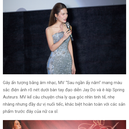
Gây ấn tượng bằng âm nhạc, MV “Sau ngần ấy năm” mang màu
sắc điện ảnh rõ nét dưới bàn tay đạo diễn Jay Do và ê-kíp Spring
Auteurs. MV kể câu chuyện chia ly qua góc nhìn tinh tế, nhẹ
nhàng nhưng đầy dư vị nuối tiếc, khác biệt hoàn toàn với các sản
phẩm trước đây của nữ ca sĩ.