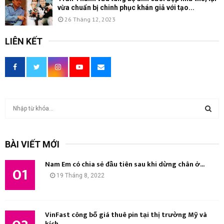
vừa chuẩn bị chinh phục khán giả với tạo...
26 Tháng 12, 2023
LIÊN KẾT
T
ì
m
T
k
BÀI VIẾT MỚI
i
Ì
ế
Nam Em có chia sẻ đầu tiên sau khi dừng chân ở...
m
01
M
19 Tháng 8, 2022
:
K
I
VinFast công bố giá thuê pin tại thị trường Mỹ và
kích...