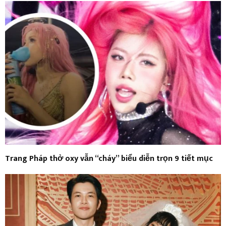
Trang Pháp thở oxy vẫn “cháy” biểu diễn trọn 9 tiết mục