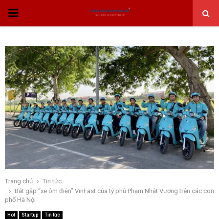
THỰC
ĐƠN
CHÍNH
Trang chủ
Tin tức
Bắt gặp “xe ôm điện” VinFast của tỷ phú Phạm Nhật Vượng trên các con
phố Hà Nội
Hot
Startup
Tin tức