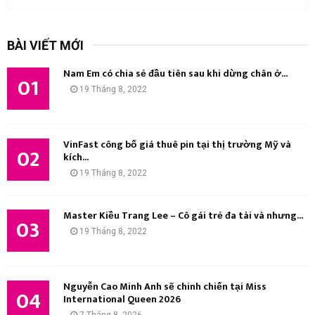
ì
m
T
k
BÀI VIẾT MỚI
i
Ì
ế
Nam Em có chia sẻ đầu tiên sau khi dừng chân ở...
m
01
M
19 Tháng 8, 2022
:
K
I
VinFast công bố giá thuê pin tại thị trường Mỹ và
02
kích...
Ế
19 Tháng 8, 2022
M
Master Kiều Trang Lee – Cô gái trẻ đa tài và nhưng...
03
19 Tháng 8, 2022
Nguyễn Cao Minh Anh sẽ chinh chiến tại Miss
04
International Queen 2026