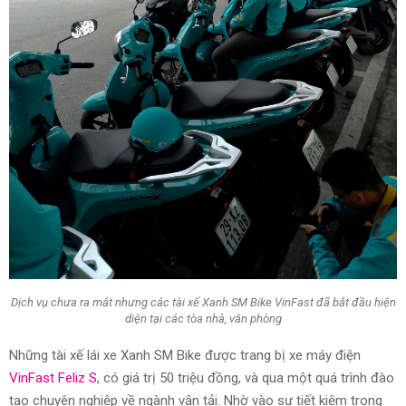
Dịch vụ chưa ra mắt nhưng các tài xế Xanh SM Bike VinFast đã bắt đầu hiện
diện tại các tòa nhà, văn phòng
Những tài xế lái xe Xanh SM Bike được trang bị xe máy điện
VinFast Feliz S
, có giá trị 50 triệu đồng, và qua một quá trình đào
tạo chuyên nghiệp về ngành vận tải. Nhờ vào sự tiết kiệm trong