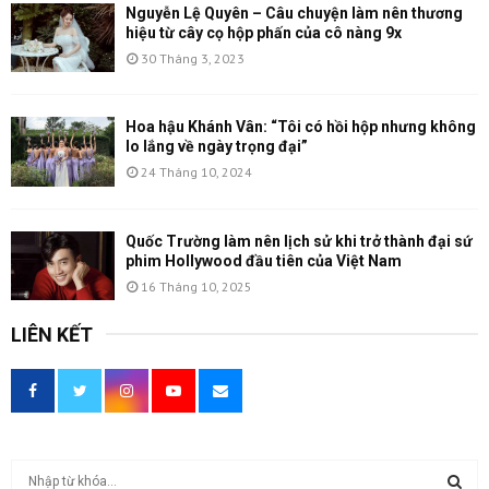
Nguyễn Lệ Quyên – Câu chuyện làm nên thương
hiệu từ cây cọ hộp phấn của cô nàng 9x
30 Tháng 3, 2023
Hoa hậu Khánh Vân: “Tôi có hồi hộp nhưng không
lo lắng về ngày trọng đại”
24 Tháng 10, 2024
Quốc Trường làm nên lịch sử khi trở thành đại sứ
phim Hollywood đầu tiên của Việt Nam
16 Tháng 10, 2025
LIÊN KẾT
T