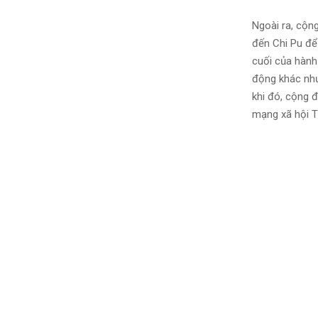
Ngoài ra, cộn
đến Chi Pu để
cuối của hành
động khác như 
khi đó, cộng đ
mạng xã hội Tw