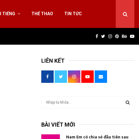
I TIẾNG
THỂ THAO
TIN TỨC
Facebook
Twitter
Instagram
Pinterest
Behan
Yo
LIÊN KẾT
T
ì
m
T
k
BÀI VIẾT MỚI
i
Ì
ế
Nam Em có chia sẻ đầu tiên sau
m