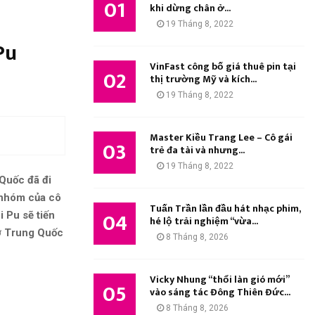
01
M
khi dừng chân ở...
:
19 Tháng 8, 2022
K
Pu
I
VinFast công bố giá thuê pin tại
02
thị trường Mỹ và kích...
Ế
19 Tháng 8, 2022
M
Master Kiều Trang Lee – Cô gái
03
trẻ đa tài và nhưng...
19 Tháng 8, 2022
Quốc đã đi
i nhóm của cô
Tuấn Trần lần đầu hát nhạc phim,
04
 Pu sẽ tiến
hé lộ trải nghiệm “vừa...
 ở Trung Quốc
8 Tháng 8, 2026
Vicky Nhung “thổi làn gió mới”
05
vào sáng tác Đông Thiên Đức...
8 Tháng 8, 2026