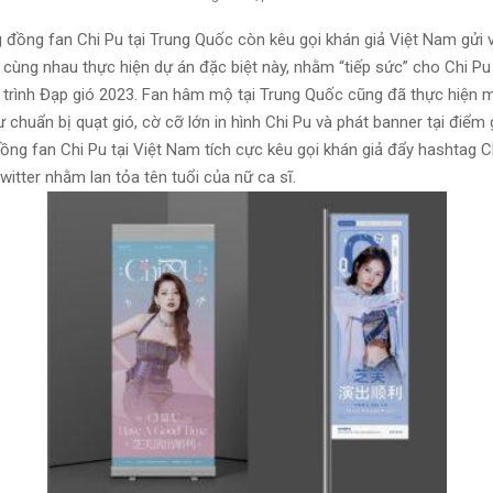
g đồng fan Chi Pu tại Trung Quốc còn kêu gọi khán giả Việt Nam gửi v
 cùng nhau thực hiện dự án đặc biệt này, nhằm “tiếp sức” cho Chi Pu
 trình Đạp gió 2023. Fan hâm mộ tại Trung Quốc cũng đã thực hiện 
chuẩn bị quạt gió, cờ cỡ lớn in hình Chi Pu và phát banner tại điểm 
ồng fan Chi Pu tại Việt Nam tích cực kêu gọi khán giả đẩy hashtag C
itter nhằm lan tỏa tên tuổi của nữ ca sĩ.