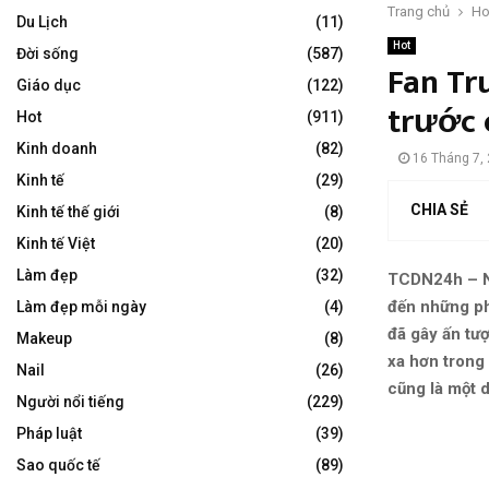
Trang chủ
Ho
Du Lịch
(11)
Hot
Đời sống
(587)
Fan Tr
Giáo dục
(122)
trước 
Hot
(911)
Kinh doanh
(82)
16 Tháng 7,
Kinh tế
(29)
CHIA SẺ
Kinh tế thế giới
(8)
Kinh tế Việt
(20)
Làm đẹp
(32)
TCDN24h – Ng
đến những ph
Làm đẹp mỗi ngày
(4)
đã gây ấn tượ
Makeup
(8)
xa hơn trong
Nail
(26)
cũng là một 
Người nổi tiếng
(229)
Pháp luật
(39)
Sao quốc tế
(89)