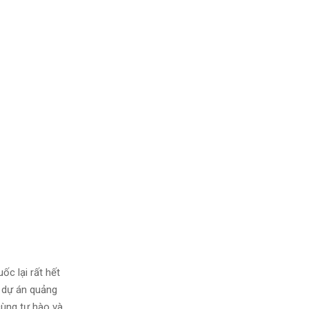
c lại rất hết
n dự án quảng
cùng tự hào và