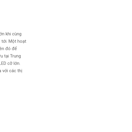
ớn khi cùng
 tới. Một hoạt
rên đó để
u tại Trung
LED cỡ lớn.
 với các thị