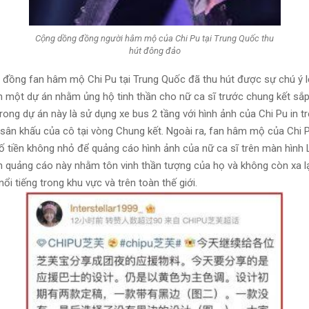
Cộng dồng đồng người hâm mộ của Chi Pu tại Trung Quốc thu
hút đông đảo
 đồng fan hâm mộ Chi Pu tại Trung Quốc đã thu hút được sự chú ý l
n một dự án nhằm ủng hộ tinh thần cho nữ ca sĩ trước chung kết sắp
rong dự án này là sử dụng xe bus 2 tầng với hình ảnh của Chi Pu in t
sân khấu của cô tại vòng Chung kết. Ngoài ra, fan hâm mộ của Chi P
ố tiền không nhỏ để quảng cáo hình ảnh của nữ ca sĩ trên màn hình 
h quảng cáo này nhằm tôn vinh thần tượng của họ và không còn xa lạ
 nổi tiếng trong khu vực và trên toàn thế giới.