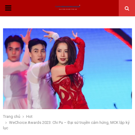
THỰC
ĐƠN
CHÍNH
Trang chủ
Hot
WeChoice Awards 2023: Chi Pu – Đại sứ truyền cảm hứng, MCK lập kỷ
lục