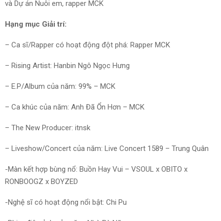
và Dự án Nuôi em, rapper MCK
Hạng mục Giải trí:
– Ca sĩ/Rapper có hoạt động đột phá: Rapper MCK
– Rising Artist: Hanbin Ngô Ngọc Hưng
– E.P/Album của năm: 99% – MCK
– Ca khúc của năm: Anh Đã Ổn Hơn – MCK
– The New Producer: itnsk
– Liveshow/Concert của năm: Live Concert 1589 – Trung Quân
-Màn kết hợp bùng nổ: Buồn Hay Vui – VSOUL x OBITO x
RONBOOGZ x BOYZED
-Nghệ sĩ có hoạt động nổi bật: Chi Pu