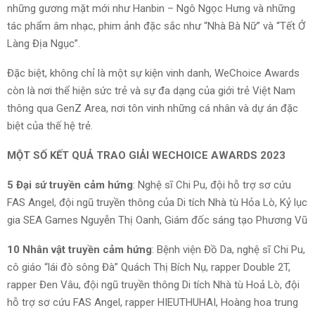
những gương mặt mới như Hanbin – Ngô Ngọc Hưng và những
tác phẩm âm nhạc, phim ảnh đặc sắc như “Nhà Bà Nữ” và “Tết Ở
Làng Địa Ngục”.
Đặc biệt, không chỉ là một sự kiện vinh danh, WeChoice Awards
còn là nơi thể hiện sức trẻ và sự đa dạng của giới trẻ Việt Nam
thông qua GenZ Area, nơi tôn vinh những cá nhân và dự án đặc
biệt của thế hệ trẻ.
MỘT SỐ KẾT QUẢ TRAO GIẢI WECHOICE AWARDS 2023
5 Đại sứ truyền cảm hứng
: Nghệ sĩ Chi Pu, đội hỗ trợ sơ cứu
FAS Angel, đội ngũ truyền thông của Di tích Nhà tù Hỏa Lò, Kỷ lục
gia SEA Games Nguyễn Thị Oanh, Giám đốc sáng tạo Phương Vũ
10 Nhân vật truyền cảm hứng
: Bệnh viện Đồ Da, nghệ sĩ Chi Pu,
cô giáo “lái đò sông Đà” Quách Thị Bích Nụ, rapper Double 2T,
rapper Đen Vâu, đội ngũ truyền thông Di tích Nhà tù Hoả Lò, đội
hỗ trợ sơ cứu FAS Angel, rapper HIEUTHUHAI, Hoàng hoa trung