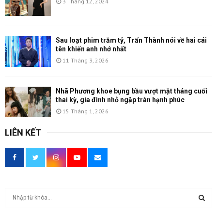
3 Tháng 12, 2024
Sau loạt phim trăm tỷ, Trấn Thành nói về hai cái
tên khiến anh nhớ nhất
11 Tháng 3, 2026
Nhã Phương khoe bụng bầu vượt mặt tháng cuối
thai kỳ, gia đình nhỏ ngập tràn hạnh phúc
15 Tháng 1, 2026
LIÊN KẾT
T
ì
m
T