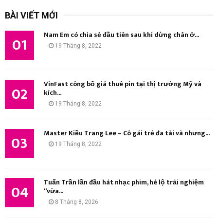
k
BÀI VIẾT MỚI
i
Ì
ế
Nam Em có chia sẻ đầu tiên sau khi dừng chân ở...
m
01
M
19 Tháng 8, 2022
:
K
I
VinFast công bố giá thuê pin tại thị trường Mỹ và
02
kích...
Ế
19 Tháng 8, 2022
M
Master Kiều Trang Lee – Cô gái trẻ đa tài và nhưng...
03
19 Tháng 8, 2022
Tuấn Trần lần đầu hát nhạc phim, hé lộ trải nghiệm
04
“vừa...
8 Tháng 8, 2026