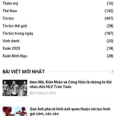
Thẩm mỹ
(16)
Thể thao
(142)
Tin tức
(407)
Tin tức thế giới
(28)
Tin tức trong ngày
(187)
Vinh danh
(20)
Xuân 2023
(18)
Xuân Bính Ngọ
(28)
BÀI VIẾT MỚI NHẤT
Đam Mê, Kiên Nhẫn và Cống Hiến là những từ khi
nhắc đến HLV Trần Tuấn
9 Tháng 9, 2023
Quế Anh phá vỡ hình ảnh quen thuộc với tạo hình
gợi cảm, sắc sảo