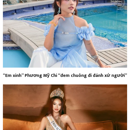
“Em xinh” Phương Mỹ Chi “đem chuông đi đánh xứ người”