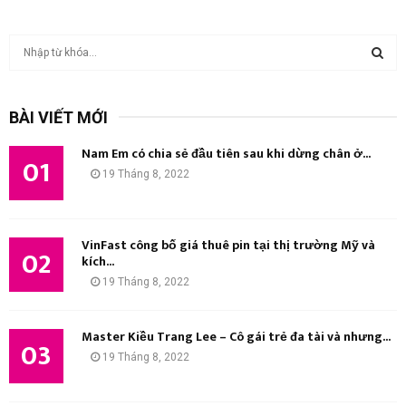
T
ì
m
T
k
BÀI VIẾT MỚI
i
Ì
ế
Nam Em có chia sẻ đầu tiên sau khi dừng chân ở...
m
01
M
19 Tháng 8, 2022
:
K
I
VinFast công bố giá thuê pin tại thị trường Mỹ và
02
kích...
Ế
19 Tháng 8, 2022
M
Master Kiều Trang Lee – Cô gái trẻ đa tài và nhưng...
03
19 Tháng 8, 2022