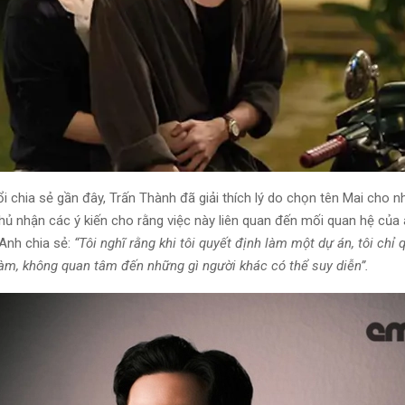
 chia sẻ gần đây, Trấn Thành đã giải thích lý do chọn tên Mai cho n
hủ nhận các ý kiến cho rằng việc này liên quan đến mối quan hệ của
 Anh chia sẻ:
“Tôi nghĩ rằng khi tôi quyết định làm một dự án, tôi chỉ
làm, không quan tâm đến những gì người khác có thể suy diễn”.