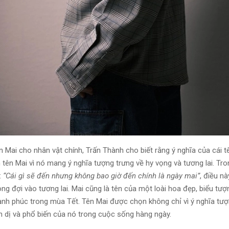
n Mai cho nhân vật chính, Trấn Thành cho biết rằng ý nghĩa của cái t
 tên Mai vì nó mang ý nghĩa tượng trưng về hy vọng và tương lai. Tr
:
“Cái gì sẽ đến nhưng không bao giờ đến chính là ngày mai”
, điều nà
ng đợi vào tương lai. Mai cũng là tên của một loài hoa đẹp, biểu tư
ạnh phúc trong mùa Tết. Tên Mai được chọn không chỉ vì ý nghĩa tư
nh dị và phổ biến của nó trong cuộc sống hàng ngày.