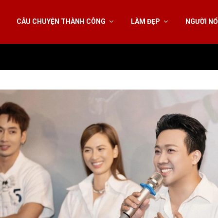
CÂU CHUYỆN THÀNH CÔNG
LÀM ĐẸP
NGƯỜI NỔ