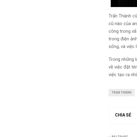
Trấn Thành cũ
cũ nào của an
công trong xã
trong điện ảnh
sống, và việc
Trong những l
về việc đặt t
việc tạo ra n
TRẤN THÀNH
CHIA SẺ
BÀI TRƯỚC