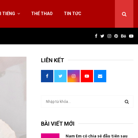
I TIẾNG
THỂ THAO
TIN TỨC
Facebook
Twitter
Instagram
Pinterest
Behan
Yo
LIÊN KẾT
T
ì
m
T
k
BÀI VIẾT MỚI
i
Ì
ế
Nam Em có chia sẻ đầu tiên sau
m