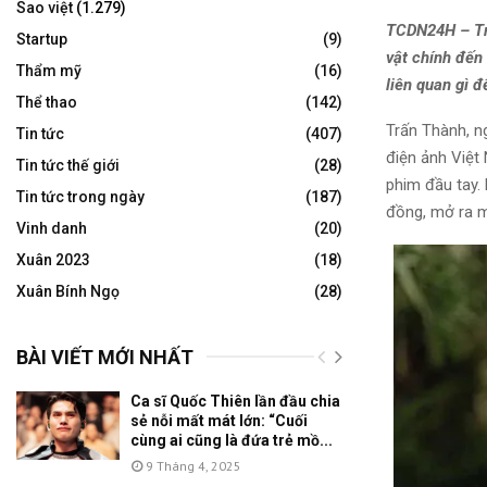
Sao việt
(1.279)
TCDN24H – Trấ
Startup
(9)
vật chính đến
Thẩm mỹ
(16)
liên quan gì 
Thể thao
(142)
Trấn Thành, n
Tin tức
(407)
điện ảnh Việt 
Tin tức thế giới
(28)
phim đầu tay.
Tin tức trong ngày
(187)
đồng, mở ra m
Vinh danh
(20)
Xuân 2023
(18)
Xuân Bính Ngọ
(28)
BÀI VIẾT MỚI NHẤT
Ca sĩ Quốc Thiên lần đầu chia
sẻ nỗi mất mát lớn: “Cuối
cùng ai cũng là đứa trẻ mồ...
9 Tháng 4, 2025