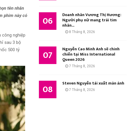
họn tên nhân
Doanh nhân Vương Thị Hương:
àm phim này có
06
Người phụ nữ mang trái tim
nhân...
8 Tháng 8, 2026
h công nghiệp
hỉ sau 3 bộ
Nguyễn Cao Minh Anh sẽ chinh
mốc 500 tỷ
07
chiến tại Miss International
Queen 2026
7 Tháng 8, 2026
Steven Nguyễn tái xuất màn ảnh
08
7 Tháng 8, 2026