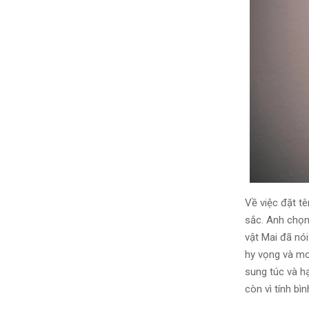
Về việc đặt tê
sắc. Anh chọn
vật Mai đã nói
hy vọng và mo
sung túc và h
còn vì tính bì