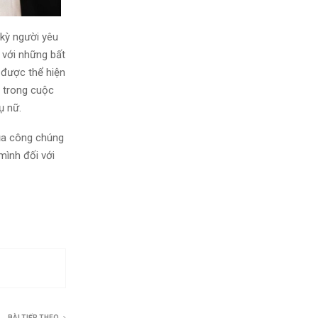
kỳ người yêu
với những bất
 được thể hiện
n trong cuộc
ụ nữ.
a công chúng
mình đối với
BÀI TIẾP THEO