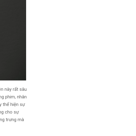
ên này rất sâu
ong phim, nhân
y thể hiện sự
ợng cho sự
ợng trưng mà