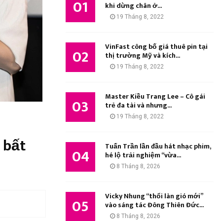
01
M
khi dừng chân ở...
:
19 Tháng 8, 2022
K
I
VinFast công bố giá thuê pin tại
02
thị trường Mỹ và kích...
Ế
19 Tháng 8, 2022
M
Master Kiều Trang Lee – Cô gái
03
trẻ đa tài và nhưng...
19 Tháng 8, 2022
 bất
Tuấn Trần lần đầu hát nhạc phim,
04
hé lộ trải nghiệm “vừa...
8 Tháng 8, 2026
Vicky Nhung “thổi làn gió mới”
05
vào sáng tác Đông Thiên Đức...
8 Tháng 8, 2026