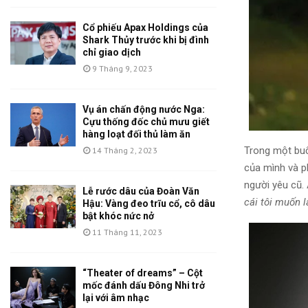
Cổ phiếu Apax Holdings của
Shark Thủy trước khi bị đình
chỉ giao dịch
9 Tháng 9, 2023
Vụ án chấn động nước Nga:
Cựu thống đốc chủ mưu giết
hàng loạt đối thủ làm ăn
Trong một buổi
14 Tháng 2, 2023
của mình và p
người yêu cũ.
Lễ rước dâu của Đoàn Văn
cái tôi muốn 
Hậu: Vàng đeo trĩu cổ, cô dâu
bật khóc nức nở
11 Tháng 11, 2023
“Theater of dreams” – Cột
mốc đánh dấu Đông Nhi trở
lại với âm nhạc