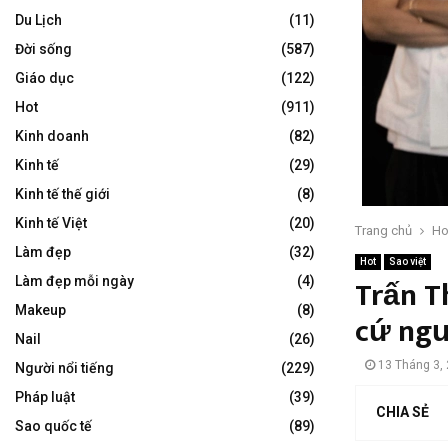
Du Lịch
(11)
Đời sống
(587)
Giáo dục
(122)
Hot
(911)
Kinh doanh
(82)
Kinh tế
(29)
Kinh tế thế giới
(8)
Kinh tế Việt
(20)
Trang chủ
Ho
Làm đẹp
(32)
Hot
Sao việt
Trấn Th
Làm đẹp mỗi ngày
(4)
Makeup
(8)
cứ ngư
Nail
(26)
13 Tháng 3,
Người nổi tiếng
(229)
Pháp luật
(39)
CHIA SẺ
Sao quốc tế
(89)