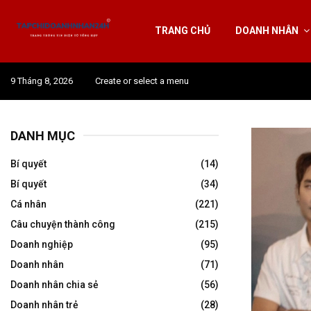
TRANG CHỦ
DOANH NHÂN
9 Tháng 8, 2026
Create or select a menu
DANH MỤC
Bí quyết
(14)
Bí quyết
(34)
Cá nhân
(221)
Câu chuyện thành công
(215)
Doanh nghiệp
(95)
Doanh nhân
(71)
Doanh nhân chia sẻ
(56)
Doanh nhân trẻ
(28)