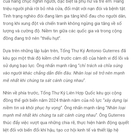
của hàng chục nghìn người, đặc biệt là phụ nữ và trẻ em. Hàng
triệu người phải rời bỏ nhà cửa, đối mặt với nạn đói và bệnh tật.
Tình trạng nghèo đói đang làm gia tăng khổ đau cho người dân,
trong khi xung đột và chiến tranh không ngừng gia tăng về số
lượng và cường độ. Niềm tin giữa các quốc gia và trong cộng
đồng đang trở nên “thiếu hụt”.
Dựa trên những lập luận trên, Tổng Thư Ký Antonio Guterres đã
kêu gọi một thái độ kiềm chế trước cám dỗ của hành vi đổ lỗi và
sử dụng bạo lực. Ông nhấn mạnh rằng “
chỉ trách và chĩa súng
vào người khác chẳng dẫn đến đâu. Nhân loại sẽ trở nên mạnh
mẽ nhất khi chúng ta sát cánh cùng nhau
“.
Nhìn về phía trước, Tổng Thư Ký Liên Hợp Quốc kêu gọi cộng
đồng thế giới biến năm 2024 thành năm của nỗ lực “
xây dựng lại
niềm tin và khôi phục hy vọng
“. Ông nhấn mạnh rằng “
Nhân loại
mạnh mẽ nhất khi chúng ta sát cánh cùng nhau
“. Ông Guterres
thúc đẩy việc vượt qua những chia rẽ, thực hiện hành động quyết
liệt đối với biến đổi khí hậu, tạo cơ hội kinh tế và thiết lập hệ