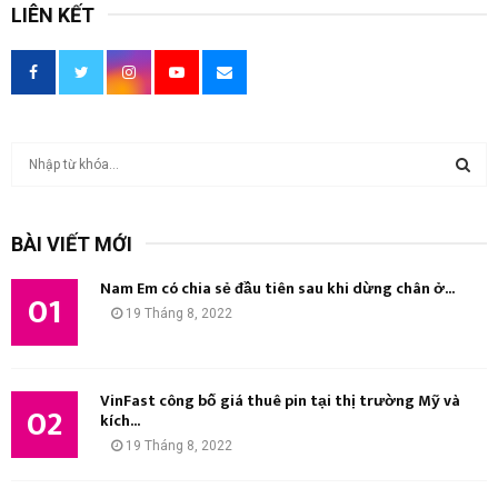
LIÊN KẾT
T
ì
m
T
k
BÀI VIẾT MỚI
i
Ì
ế
Nam Em có chia sẻ đầu tiên sau khi dừng chân ở...
m
01
M
19 Tháng 8, 2022
:
K
I
VinFast công bố giá thuê pin tại thị trường Mỹ và
02
kích...
Ế
19 Tháng 8, 2022
M