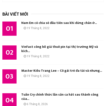
m
T
k
BÀI VIẾT MỚI
i
Ì
ế
Nam Em có chia sẻ đầu tiên sau khi dừng chân ở...
m
01
M
19 Tháng 8, 2022
:
K
I
VinFast công bố giá thuê pin tại thị trường Mỹ và
02
kích...
Ế
19 Tháng 8, 2022
M
Master Kiều Trang Lee – Cô gái trẻ đa tài và nhưng...
03
19 Tháng 8, 2022
Tuấn Cry chính thức lấn sân ca hát sau thành công
04
của...
6 Tháng 8, 2026