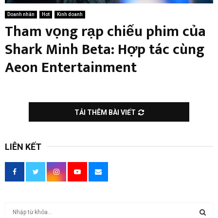
Doanh nhân
Hot
Kinh doanh
Tham vọng rạp chiếu phim của
Shark Minh Beta: Hợp tác cùng
Aeon Entertainment
TẢI THÊM BÀI VIẾT
LIÊN KẾT
T
ì