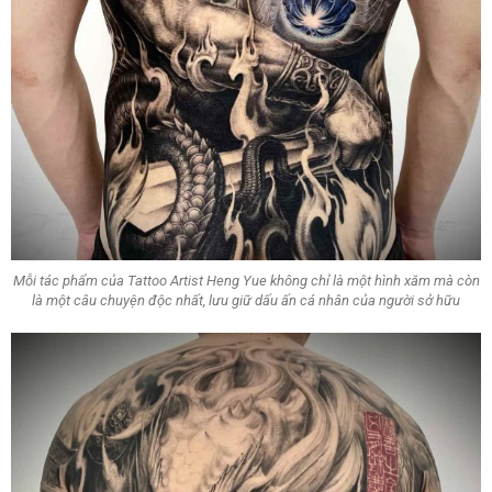
Mỗi tác phẩm của Tattoo Artist Heng Yue không chỉ là một hình xăm mà còn
là một câu chuyện độc nhất, lưu giữ dấu ấn cá nhân của người sở hữu