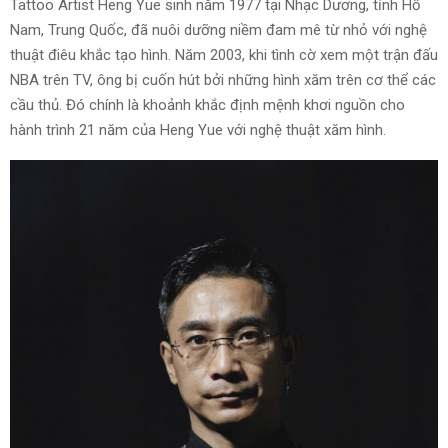
Tattoo Artist Heng Yue sinh năm 1977 tại Nhạc Dương, tỉnh Hồ
Nam, Trung Quốc, đã nuôi dưỡng niềm đam mê từ nhỏ với nghệ
thuật điêu khắc tạo hình. Năm 2003, khi tình cờ xem một trận đấu
NBA trên TV, ông bị cuốn hút bởi những hình xăm trên cơ thể các
cầu thủ. Đó chính là khoảnh khắc định mệnh khơi nguồn cho
hành trình 21 năm của Heng Yue với nghệ thuật xăm hình.