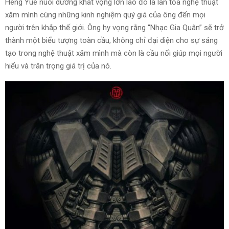
Heng Yue nuôi dưỡng khát vọng lớn lao đó là lan tỏa nghệ thuật
xăm mình cùng những kinh nghiệm quý giá của ông đến mọi
người trên khắp thế giới. Ông hy vọng rằng “Nhạc Gia Quân” sẽ trở
thành một biểu tượng toàn cầu, không chỉ đại diện cho sự sáng
tạo trong nghệ thuật xăm mình mà còn là cầu nối giúp mọi người
hiểu và trân trọng giá trị của nó.