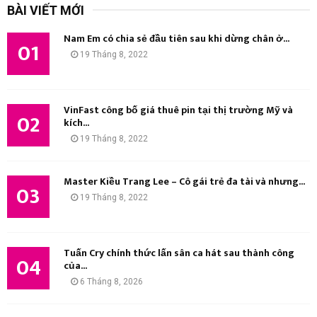
BÀI VIẾT MỚI
i
Ì
ế
Nam Em có chia sẻ đầu tiên sau khi dừng chân ở...
m
01
M
19 Tháng 8, 2022
:
K
I
VinFast công bố giá thuê pin tại thị trường Mỹ và
02
kích...
Ế
19 Tháng 8, 2022
M
Master Kiều Trang Lee – Cô gái trẻ đa tài và nhưng...
03
19 Tháng 8, 2022
Tuấn Cry chính thức lấn sân ca hát sau thành công
04
của...
6 Tháng 8, 2026