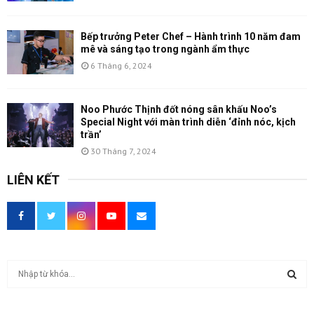
Bếp trưởng Peter Chef – Hành trình 10 năm đam
mê và sáng tạo trong ngành ẩm thực
6 Tháng 6, 2024
Noo Phước Thịnh đốt nóng sân khấu Noo’s
Special Night với màn trình diễn ‘đỉnh nóc, kịch
trần’
30 Tháng 7, 2024
LIÊN KẾT
T
ì
m
T
k