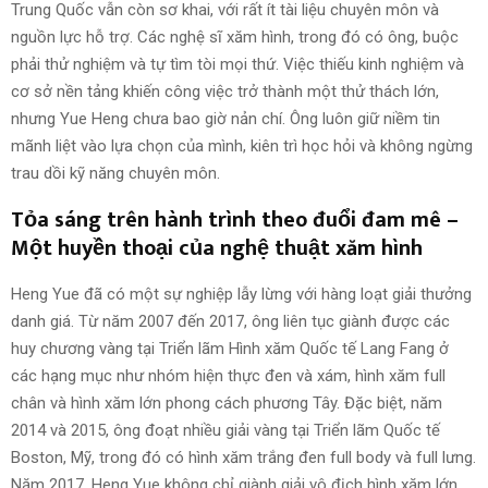
Trung Quốc vẫn còn sơ khai, với rất ít tài liệu chuyên môn và
nguồn lực hỗ trợ. Các nghệ sĩ xăm hình, trong đó có ông, buộc
phải thử nghiệm và tự tìm tòi mọi thứ. Việc thiếu kinh nghiệm và
cơ sở nền tảng khiến công việc trở thành một thử thách lớn,
nhưng Yue Heng chưa bao giờ nản chí. Ông luôn giữ niềm tin
mãnh liệt vào lựa chọn của mình, kiên trì học hỏi và không ngừng
trau dồi kỹ năng chuyên môn.
Tỏa sáng trên hành trình theo đuổi đam mê –
Một huyền thoại của nghệ thuật xăm hình
Heng Yue đã có một sự nghiệp lẫy lừng với hàng loạt giải thưởng
danh giá. Từ năm 2007 đến 2017, ông liên tục giành được các
huy chương vàng tại Triển lãm Hình xăm Quốc tế Lang Fang ở
các hạng mục như nhóm hiện thực đen và xám, hình xăm full
chân và hình xăm lớn phong cách phương Tây. Đặc biệt, năm
2014 và 2015, ông đoạt nhiều giải vàng tại Triển lãm Quốc tế
Boston, Mỹ, trong đó có hình xăm trắng đen full body và full lưng.
Năm 2017, Heng Yue không chỉ giành giải vô địch hình xăm lớn