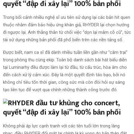
Trong bối cảnh nhiều nghệ sĩ ưu tiên sử dụng lại các bản hit quen
thuộc nhằm đảm bảo hiệu ứng khán giả, RHYDER lại chọn hướng
đi ngược lại. Anh thẳng thắn từ chối việc “dọn lại mâm cỗ cũ”, tức
tái sử dụng những bản phối đã phổ biến trên các nền tảng số.
Được biết, nam ca sĩ đã dành nhiều tuần liền gần như “cắm trại”
trong phòng thu cùng ekip. Toàn bộ danh sách bài hát biểu diễn
tại Luminarhy đều được làm lại từ đầu, từ cấu trúc, hòa âm cho
đến cách xử lý cảm xúc. Đây là một quyết định táo bạo, bởi nó
không chỉ tiêu tốn thời gian, công sức mà còn đòi hỏi sự sáng
tạo liên tục để vượt qua chính những thành công trước đó.
Không phải áp lực cạnh tranh với các tên tuổi lớn trong làng
nhạc, điều RHYDER đối mặt lại chính là kỳ vọng do bản thân đặt