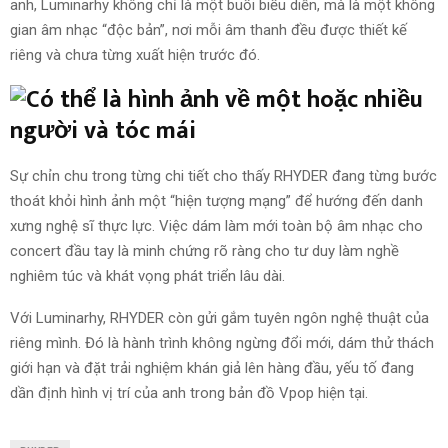
anh, Luminarhy không chỉ là một buổi biểu diễn, mà là một không
gian âm nhạc “độc bản”, nơi mỗi âm thanh đều được thiết kế
riêng và chưa từng xuất hiện trước đó.
Sự chỉn chu trong từng chi tiết cho thấy RHYDER đang từng bước
thoát khỏi hình ảnh một “hiện tượng mạng” để hướng đến danh
xưng nghệ sĩ thực lực. Việc dám làm mới toàn bộ âm nhạc cho
concert đầu tay là minh chứng rõ ràng cho tư duy làm nghề
nghiêm túc và khát vọng phát triển lâu dài.
Với Luminarhy, RHYDER còn gửi gắm tuyên ngôn nghệ thuật của
riêng mình. Đó là hành trình không ngừng đổi mới, dám thử thách
giới hạn và đặt trải nghiệm khán giả lên hàng đầu, yếu tố đang
dần định hình vị trí của anh trong bản đồ Vpop hiện tại.