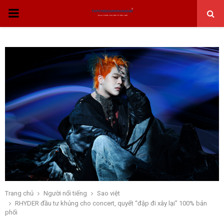
THỰC
ĐƠN
CHÍNH
Trang chủ
Người nổi tiếng
Sao việt
RHYDER đầu tư khủng cho concert, quyết “đập đi xây lại” 100% bản
phối