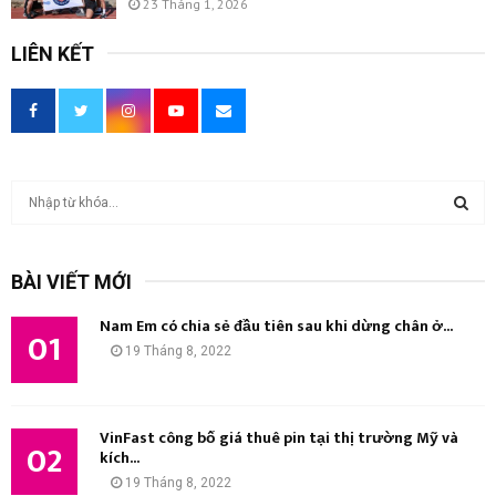
23 Tháng 1, 2026
LIÊN KẾT
T
ì
m
T
k
BÀI VIẾT MỚI
i
Ì
ế
Nam Em có chia sẻ đầu tiên sau khi dừng chân ở...
m
01
M
19 Tháng 8, 2022
:
K
I
VinFast công bố giá thuê pin tại thị trường Mỹ và
02
kích...
Ế
19 Tháng 8, 2022