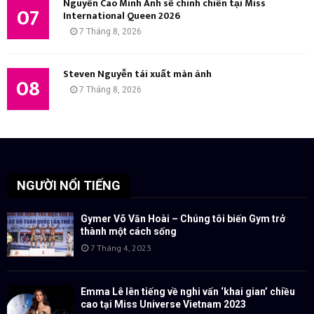
Nguyễn Cao Minh Anh sẽ chinh chiến tại Miss
07
International Queen 2026
7 Tháng 8, 2026
Steven Nguyễn tái xuất màn ảnh
08
7 Tháng 8, 2026
NGƯỜI NỔI TIẾNG
Gymer Võ Văn Hoài – Chúng tôi biến Gym trở
thành một cách sống
7 Tháng 4, 2023
Emma Lê lên tiếng về nghi vấn ‘khai gian’ chiều
cao tại Miss Universe Vietnam 2023