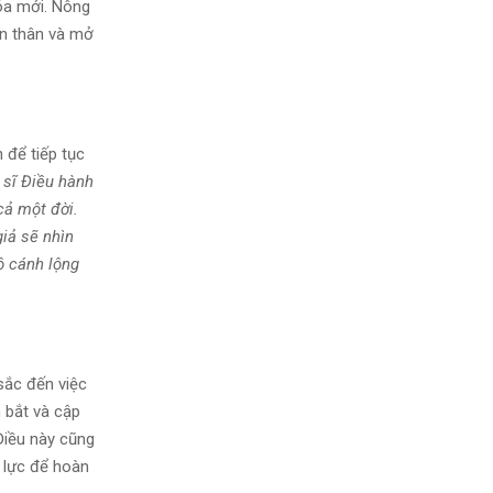
hóa mới. Nông
ản thân và mở
 để tiếp tục
 sĩ Điều hành
cả một đời.
iả sẽ nhìn
ộ cánh lộng
sắc đến việc
m bắt và cập
 Điều này cũng
 lực để hoàn