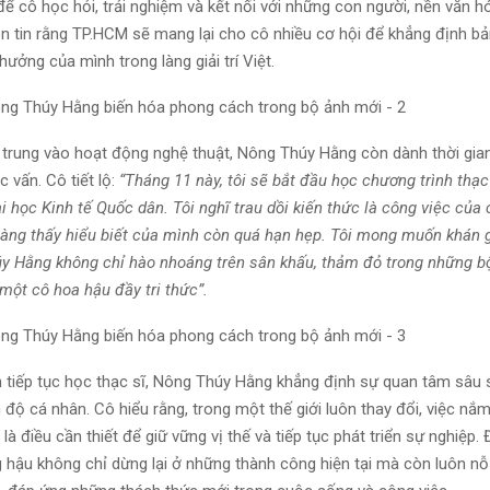
để cô học hỏi, trải nghiệm và kết nối với những con người, nền văn 
n tin rằng TP.HCM sẽ mang lại cho cô nhiều cơ hội để khẳng định b
ưởng của mình trong làng giải trí Việt.
 trung vào hoạt động nghệ thuật, Nông Thúy Hằng còn dành thời gian
 vấn. Cô tiết lộ:
“Tháng 11 này, tôi sẽ bắt đầu học chương trình thạc
i học Kinh tế Quốc dân. Tôi nghĩ trau dồi kiến thức là công việc của 
àng thấy hiểu biết của mình còn quá hạn hẹp. Tôi mong muốn khán g
y Hằng không chỉ hào nhoáng trên sân khấu, thảm đỏ trong những b
một cô hoa hậu đầy tri thức”.
h tiếp tục học thạc sĩ, Nông Thúy Hằng khẳng định sự quan tâm sâu 
 độ cá nhân. Cô hiểu rằng, trong một thế giới luôn thay đổi, việc nắ
 là điều cần thiết để giữ vững vị thế và tiếp tục phát triển sự nghiệp.
g hậu không chỉ dừng lại ở những thành công hiện tại mà còn luôn nỗ