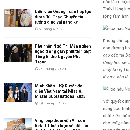
còn là cơ hội 
Thúy Hằng luô
Diễn viên Quang Tuấn tiếp tục
rộng tầm ảnh h
được Bùi Thạc Chuyên tin
tưởng giao vai nặng ký
6 Tháng 4, 2025
Không chỉ tập
Phu nhân Ngô Thị Mận nghẹn
con đường học
ngào trong giây phút tiễn biệt
cao cấp tại Đạ
Tổng Bí thư Nguyễn Phú
Trọng
Càng học sẽ c
25 Tháng 7, 2024
thấy Nông Thú
lẫy mà còn là 
Minh Khắc – Kỳ Duyên đại
diện Việt Nam tại Miss &
Mister Supranational 2025
Với quyết địn
29 Tháng 5, 2025
nâng cao trình
nhật kiến thức
Vingroup thoái vốn Vincom
cho thấy, nàn
Retail: Chiến lược với dấu ấn