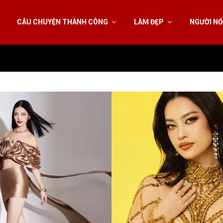
CÂU CHUYỆN THÀNH CÔNG
LÀM ĐẸP
NGƯỜI NỔ