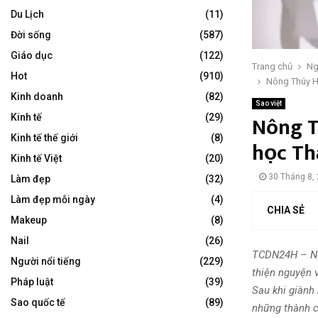
Du Lịch
(11)
Đời sống
(587)
Giáo dục
(122)
Trang chủ
Ng
Hot
(910)
Nông Thúy Hằ
Kinh doanh
(82)
Sao việt
Nông T
Kinh tế
(29)
Kinh tế thế giới
(8)
học Th
Kinh tế Việt
(20)
30 Tháng 8,
Làm đẹp
(32)
Làm đẹp mỗi ngày
(4)
CHIA SẺ
Makeup
(8)
Nail
(26)
TCDN24H – Nôn
Người nổi tiếng
(229)
thiện nguyện 
Pháp luật
(39)
Sau khi giành 
Sao quốc tế
(89)
những thành c