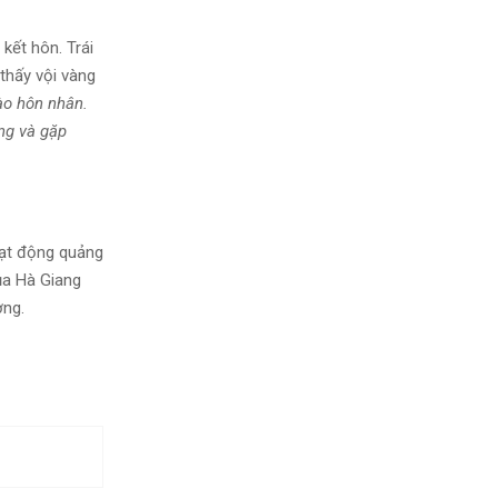
kết hôn. Trái
thấy vội vàng
ào hôn nhân.
ng và gặp
oạt động quảng
ủa Hà Giang
ơng.