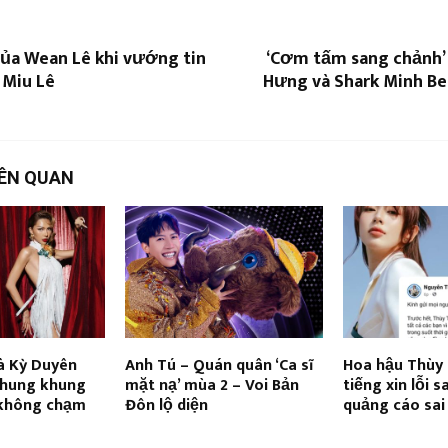
của Wean Lê khi vướng tin
‘Cơm tấm sang chảnh’ 
 Miu Lê
Hưng và Shark Minh Be
IÊN QUAN
à Kỳ Duyên
Anh Tú – Quán quân ‘Ca sĩ
Hoa hậu Thùy 
chung khung
mặt nạ’ mùa 2 – Voi Bản
tiếng xin lỗi 
 không chạm
Đôn lộ diện
quảng cáo sai