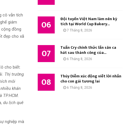
g cô vẫn tích
Đội tuyển Việt Nam làm nên kỳ
06
i ghế giám
tích tại World Cup Bakery...
g cộng đồng
7 Tháng 8, 2026
ốt đẹp cho xã
Tuấn Cry chính thức lấn sân ca
07
hát sau thành công của...
6 Tháng 8, 2026
ô cho biết:
i. Thị trường
Thúy Diễm xúc động viết lời nhắn
08
cho con gái tương lai
thích môi
6 Tháng 8, 2026
 nhiều khán
và TP.HCM.
, du lịch quê
 sự nghiệp mà