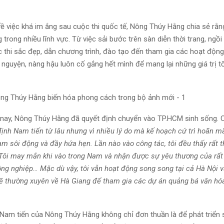
về việc khá im ắng sau cuộc thi quốc tế, Nông Thúy Hằng chia sẻ rằn
trong nhiều lĩnh vực. Từ việc sải bước trên sàn diễn thời trang, ngồ
 thi sắc đẹp, dẫn chương trình, đào tạo đến tham gia các hoạt độn
n nguyện, nàng hậu luôn cố gắng hết mình để mang lại những giá trị t
ay, Nông Thúy Hằng đã quyết định chuyển vào TP.HCM sinh sống. C
định Nam tiến từ lâu nhưng vì nhiều lý do mà kế hoạch cứ trì hoãn mã
Nam sôi động và đầy hứa hẹn. Lần nào vào công tác, tôi đều thấy rất 
 Tôi may mắn khi vào trong Nam và nhận được sự yêu thương của rất
đồng nghiệp… Mặc dù vậy, tôi vẫn hoạt động song song tại cả Hà Nội 
 sẽ thường xuyên về Hà Giang để tham gia các dự án quảng bá văn hóa
Nam tiến của Nông Thúy Hằng không chỉ đơn thuần là để phát triển