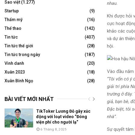
Sao việt
(1.277)
nhau.
Startup
(9)
Khi được hỏi 
Thẩm mỹ
(16)
cực hoạt động 
Thể thao
(142)
khảo các cuộc
Tin tức
(407)
và dự án thiệ
Tin tức thế giới
(28)
hội.
Tin tức trong ngày
(187)
Vinh danh
(20)
Vào đầu năm n
Xuân 2023
(18)
“Tôi vốn có ý 
Xuân Bính Ngọ
(28)
giải trí phía 
trường ở đây.
BÀI VIẾT MỚI NHẤT
giả, bạn bè, 
Đặc biệt, tôi
TikToker Lương Đỗ gây xúc
nhà”.
động với loạt video “Đóng
viện phí cho người lạ”
Sự quyết tâm 
6 Tháng 8, 2025