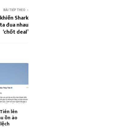
BÀI TIẾP THEO
khiến Shark
ta đua nhau
‘chốt deal’
Tiên lên
sau ồn ào
 lệch