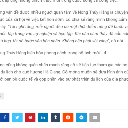
n, đáp ứng những thách thức mới trong cuộc sống và công việc.
ng vấn đề được nhiều người quan tâm về Nông Thúy Hằng là chuyện 
lực của xã hội về việc kết hôn sớm, cô chia sẻ rằng mình không cảm 
này
. “Tôi nghĩ rằng, mỗi người đều có một thời điểm riêng để bước v
 muốn tập trung vào sự nghiệp và học tập. Khi nào cảm thấy đã sẵn sà
ù hợp, tôi sẽ bước vào hôn nhân. Không cần phải vội vàng”
, cô nói.
g cũng không quên nhấn mạnh rằng cô sẽ tiếp tục tham gia các h
 du lịch cho quê hương Hà Giang. Cô mong muốn sẽ đưa hình ảnh c
ới bạn bè quốc tế và góp phần vào sự phát triển du lịch của địa phư
G