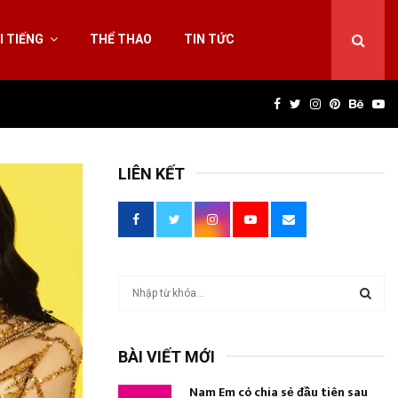
I TIẾNG
THỂ THAO
TIN TỨC
Facebook
Twitter
Instagram
Pinterest
Behan
Yo
LIÊN KẾT
T
ì
m
T
k
BÀI VIẾT MỚI
i
Ì
ế
Nam Em có chia sẻ đầu tiên sau
m