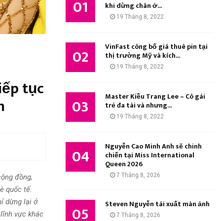
01
M
khi dừng chân ở...
:
19 Tháng 8, 2022
K
I
VinFast công bố giá thuê pin tại
02
thị trường Mỹ và kích...
Ế
19 Tháng 8, 2022
M
iếp tục
Master Kiều Trang Lee – Cô gái
n
03
trẻ đa tài và nhưng...
19 Tháng 8, 2022
Nguyễn Cao Minh Anh sẽ chinh
04
chiến tại Miss International
Queen 2026
7 Tháng 8, 2026
cộng đồng,
è quốc tế.
ỉ dừng lại ở
Steven Nguyễn tái xuất màn ảnh
05
lĩnh vực khác
7 Tháng 8, 2026