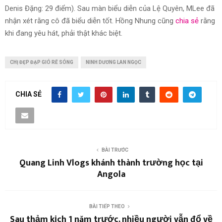
Denis Đặng: 29 điểm). Sau màn biểu diễn của Lệ Quyên, MLee đã
nhận xét rằng cô đã biểu diễn tốt. Hồng Nhung cũng
chia sẻ
rằng
khi đang yêu hát, phải thật khác biệt.
CHỊ ĐẸP ĐẠP GIÓ RẼ SÓNG
NINH DƯƠNG LAN NGỌC
CHIA SẺ
BÀI TRƯỚC
Quang Linh Vlogs khánh thành trường học tại
Angola
BÀI TIẾP THEO
Sau thảm kịch 1 năm trước, nhiều người vẫn đổ về