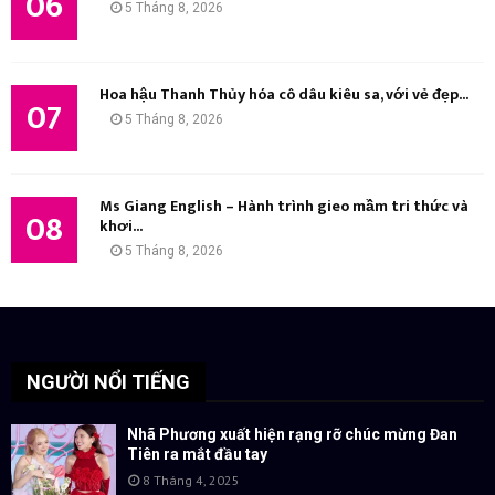
06
5 Tháng 8, 2026
Hoa hậu Thanh Thủy hóa cô dâu kiêu sa, với vẻ đẹp...
07
5 Tháng 8, 2026
Ms Giang English – Hành trình gieo mầm tri thức và
08
khơi...
5 Tháng 8, 2026
NGƯỜI NỔI TIẾNG
Nhã Phương xuất hiện rạng rỡ chúc mừng Đan
Tiên ra mắt đầu tay
8 Tháng 4, 2025