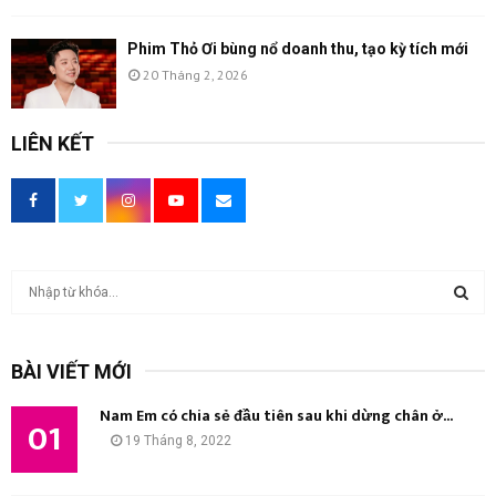
Phim Thỏ Ơi bùng nổ doanh thu, tạo kỳ tích mới
20 Tháng 2, 2026
LIÊN KẾT
T
ì
m
T
k
BÀI VIẾT MỚI
i
Ì
ế
Nam Em có chia sẻ đầu tiên sau khi dừng chân ở...
m
01
M
19 Tháng 8, 2022
:
K