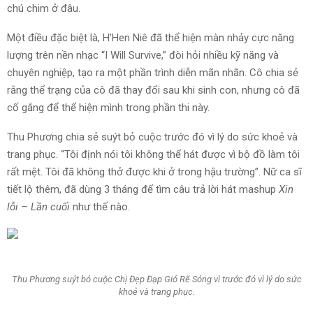
chú chim ở đâu.
Một điều đặc biệt là, H’Hen Niê đã thể hiện màn nhảy cực năng
lượng trên nền nhạc “I Will Survive,” đòi hỏi nhiều kỹ năng và
chuyên nghiệp, tạo ra một phần trình diễn mãn nhãn. Cô chia sẻ
rằng thể trạng của cô đã thay đổi sau khi sinh con, nhưng cô đã
cố gắng để thể hiện mình trong phần thi này.
Thu Phương chia sẻ suýt bỏ cuộc trước đó vì lý do sức khoẻ và
trang phục. “Tôi định nói tôi không thể hát được vì bộ đồ làm tôi
rất mệt. Tôi đã không thở được khi ở trong hậu trường”. Nữ ca sĩ
tiết lộ thêm, đã dùng 3 tháng để tìm câu trả lời hát mashup
Xin
lỗi – Lần cuối
như thế nào.
Thu Phương suýt bỏ cuộc Chị Đẹp Đạp Gió Rẽ Sóng vì trước đó vì lý do sức
khoẻ và trang phục.