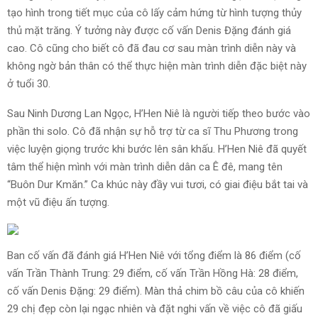
tạo hình trong tiết mục của cô lấy cảm hứng từ hình tượng thủy
thủ mặt trăng. Ý tưởng này được cố vấn Denis Đặng đánh giá
cao. Cô cũng cho biết cô đã đau cơ sau màn trình diễn này và
không ngờ bản thân có thể thực hiện màn trình diễn đặc biệt này
ở tuổi 30.
Sau Ninh Dương Lan Ngọc, H’Hen Niê là người tiếp theo bước vào
phần thi solo. Cô đã nhận sự hỗ trợ từ ca sĩ Thu Phương trong
việc luyện giọng trước khi bước lên sân khấu. H’Hen Niê đã quyết
tâm thể hiện mình với màn trình diễn dân ca Ê đê, mang tên
“Buôn Dur Kmăn.” Ca khúc này đầy vui tươi, có giai điệu bắt tai và
một vũ điệu ấn tượng.
Ban cố vấn đã đánh giá H’Hen Niê với tổng điểm là 86 điểm (cố
vấn Trần Thành Trung: 29 điểm, cố vấn Trần Hồng Hà: 28 điểm,
cố vấn Denis Đặng: 29 điểm). Màn thả chim bồ câu của cô khiến
29 chị đẹp còn lại ngạc nhiên và đặt nghi vấn về việc cô đã giấu