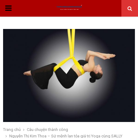
THỰC
ĐƠN
CHÍNH
Trang chủ
Câu chuyện thành công
Nguyễn Thị Kim Thoa – Sứ mệnh lan tỏa giá trị Yoga cùng SALLY