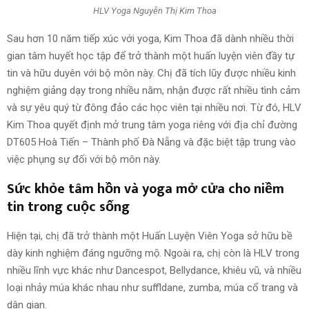
HLV Yoga Nguyễn Thị Kim Thoa
Sau hơn 10 năm tiếp xúc với yoga, Kim Thoa đã dành nhiều thời
gian tâm huyết học tập để trở thành một huấn luyện viên đầy tự
tin và hữu duyên với bộ môn này. Chị đã tích lũy được nhiều kinh
nghiệm giảng dạy trong nhiều năm, nhận được rất nhiều tình cảm
và sự yêu quý từ đông đảo các học viên tại nhiều nơi. Từ đó, HLV
Kim Thoa quyết định mở trung tâm yoga riêng với địa chỉ đường
DT605 Hoà Tiến – Thành phố Đà Nẵng và đặc biệt tập trung vào
việc phụng sự đối với bộ môn này.
Sức khỏe tâm hồn và yoga mở cửa cho niềm
tin trong cuộc sống
Hiện tại, chị đã trở thành một Huấn Luyện Viên Yoga sở hữu bề
dày kinh nghiệm đáng ngưỡng mộ. Ngoài ra, chị còn là HLV trong
nhiều lĩnh vực khác như Dancespot, Bellydance, khiêu vũ, và nhiều
loại nhảy múa khác nhau như suffldane, zumba, múa cổ trang và
dân gian.