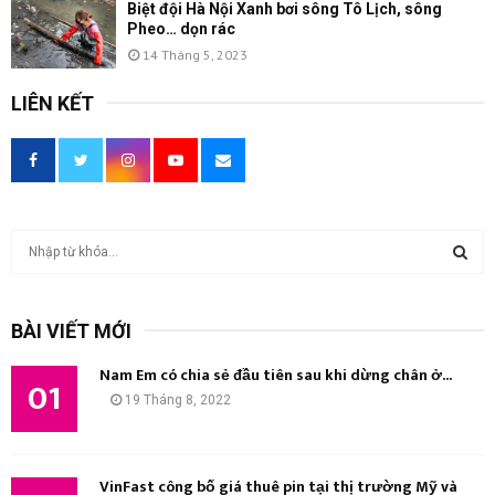
Biệt đội Hà Nội Xanh bơi sông Tô Lịch, sông
Pheo… dọn rác
14 Tháng 5, 2023
LIÊN KẾT
T
ì
m
T
k
BÀI VIẾT MỚI
i
Ì
ế
Nam Em có chia sẻ đầu tiên sau khi dừng chân ở...
m
01
M
19 Tháng 8, 2022
:
K
I
VinFast công bố giá thuê pin tại thị trường Mỹ và