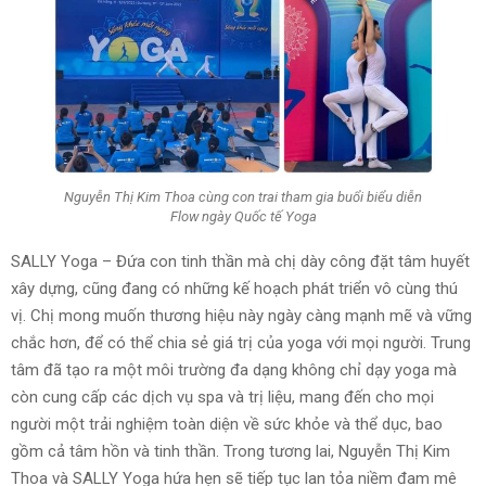
Nguyễn Thị Kim Thoa cùng con trai tham gia buổi biểu diễn
Flow ngày Quốc tế Yoga
SALLY Yoga – Đứa con tinh thần mà chị dày công đặt tâm huyết
xây dựng, cũng đang có những kế hoạch phát triển vô cùng thú
vị. Chị mong muốn thương hiệu này ngày càng mạnh mẽ và vững
chắc hơn, để có thể chia sẻ giá trị của yoga với mọi người. Trung
tâm đã tạo ra một môi trường đa dạng không chỉ dạy yoga mà
còn cung cấp các dịch vụ spa và trị liệu, mang đến cho mọi
người một trải nghiệm toàn diện về sức khỏe và thể dục, bao
gồm cả tâm hồn và tinh thần. Trong tương lai, Nguyễn Thị Kim
Thoa và SALLY Yoga hứa hẹn sẽ tiếp tục lan tỏa niềm đam mê