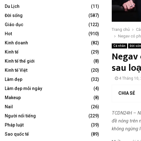
Du Lịch
(11)
Đời sống
(587)
Giáo dục
(122)
Trang chủ
Câ
Hot
(910)
Negav có ph
Kinh doanh
(82)
Cá nhân
Đời số
Negav 
Kinh tế
(29)
Kinh tế thế giới
(8)
sau loạ
Kinh tế Việt
(20)
4 Tháng 10,
Làm đẹp
(32)
Làm đẹp mỗi ngày
(4)
CHIA SẺ
Makeup
(8)
Nail
(26)
TCDN24H – Nhữ
Người nổi tiếng
(229)
đề nóng trên 
Pháp luật
(39)
không ngừng l
Sao quốc tế
(89)