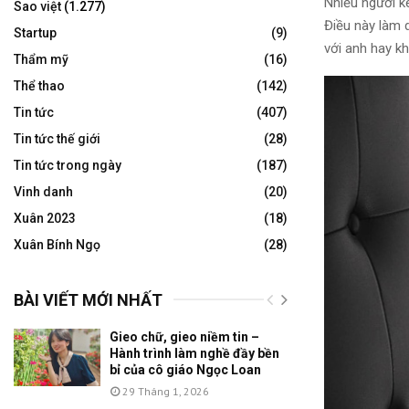
Nhiều người k
Sao việt
(1.277)
Điều này làm 
Startup
(9)
với anh hay k
Thẩm mỹ
(16)
Thể thao
(142)
Tin tức
(407)
Tin tức thế giới
(28)
Tin tức trong ngày
(187)
Vinh danh
(20)
Xuân 2023
(18)
Xuân Bính Ngọ
(28)
BÀI VIẾT MỚI NHẤT
Gieo chữ, gieo niềm tin –
Hành trình làm nghề đầy bền
bỉ của cô giáo Ngọc Loan
29 Tháng 1, 2026