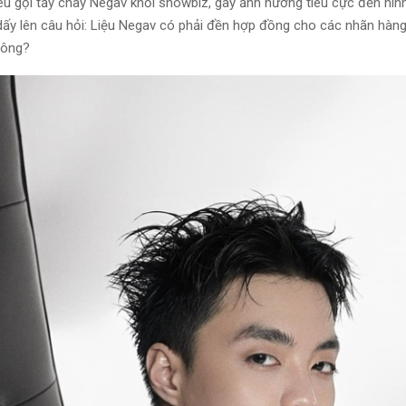
êu gọi tẩy chay Negav khỏi showbiz, gây ảnh hưởng tiêu cực đến hìn
dấy lên câu hỏi: Liệu Negav có phải đền hợp đồng cho các nhãn hàn
hông?