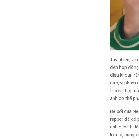
Tuy nhiên, vi
đến hợp đồng.
điều khoản ràn
cực, vi phạm c
trường hợp củ
anh có thể phả
Bê bối của Ne
rapper đã có p
anh cũng bị lộ
lời nói, cùng 