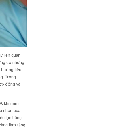
ý liên quan
ờng có những
h hưởng tiêu
ng. Trong
hợp đồng và
9, khi nam
cá nhân của
ình dục bằng
 càng làm tăng