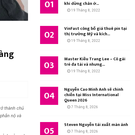
01
M
khi dừng chân ở...
:
19 Tháng 8, 2022
K
I
VinFast công bố giá thuê pin tại
02
thị trường Mỹ và kích...
Ế
19 Tháng 8, 2022
M
hàng
Master Kiều Trang Lee – Cô gái
03
trẻ đa tài và nhưng...
19 Tháng 8, 2022
Nguyễn Cao Minh Anh sẽ chinh
04
chiến tại Miss International
Queen 2026
7 Tháng 8, 2026
rở thành chủ
 phẫn nộ và
Steven Nguyễn tái xuất màn ảnh
05
7 Tháng 8, 2026