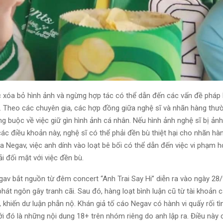
ệc xóa bỏ hình ảnh và ngừng hợp tác có thể dẫn đến các vấn đề pháp l
 Theo các chuyên gia, các hợp đồng giữa nghệ sĩ và nhãn hàng thư
g buộc về việc giữ gìn hình ảnh cá nhân. Nếu hình ảnh nghệ sĩ bị ản
ác điều khoản này, nghệ sĩ có thể phải đền bù thiệt hại cho nhãn hà
a Negav, việc anh dính vào loạt bê bối có thể dẫn đến việc vi phạm 
i đối mặt với việc đền bù.
gav bắt nguồn từ đêm concert “Anh Trai Say Hi” diễn ra vào ngày 28/
hát ngôn gây tranh cãi. Sau đó, hàng loạt bình luận cũ từ tài khoản 
, khiến dư luận phẫn nộ. Khán giả tố cáo Negav có hành vi quấy rối t
với đó là những nội dung 18+ trên nhóm riêng do anh lập ra. Điều này