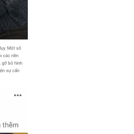
lụy. Một số
ỏi các nền
 gỡ bỏ hình
iện sự cẩn