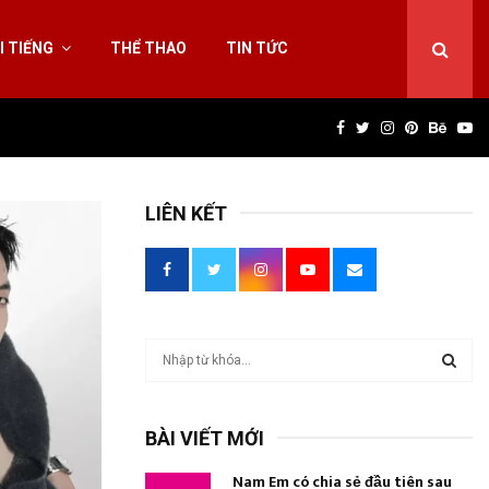
I TIẾNG
THỂ THAO
TIN TỨC
Facebook
Twitter
Instagram
Pinterest
Behan
Yo
LIÊN KẾT
T
ì
m
T
k
BÀI VIẾT MỚI
i
Ì
ế
Nam Em có chia sẻ đầu tiên sau
m