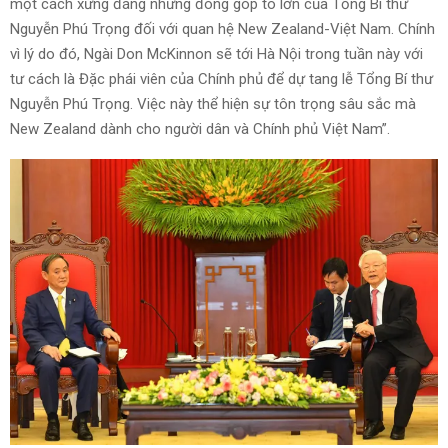
một cách xứng đáng những đóng góp to lớn của Tổng Bí thư
Nguyễn Phú Trọng đối với quan hệ New Zealand-Việt Nam. Chính
vì lý do đó, Ngài Don McKinnon sẽ tới Hà Nội trong tuần này với
tư cách là Đặc phái viên của Chính phủ để dự tang lễ Tổng Bí thư
Nguyễn Phú Trọng. Việc này thể hiện sự tôn trọng sâu sắc mà
New Zealand dành cho người dân và Chính phủ Việt Nam”.