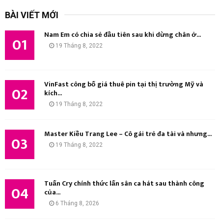
k
BÀI VIẾT MỚI
i
Ì
ế
Nam Em có chia sẻ đầu tiên sau khi dừng chân ở...
m
01
M
19 Tháng 8, 2022
:
K
I
VinFast công bố giá thuê pin tại thị trường Mỹ và
02
kích...
Ế
19 Tháng 8, 2022
M
Master Kiều Trang Lee – Cô gái trẻ đa tài và nhưng...
03
19 Tháng 8, 2022
Tuấn Cry chính thức lấn sân ca hát sau thành công
04
của...
6 Tháng 8, 2026