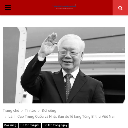
THỰC
ĐƠN
CHÍNH
Trang chủ
Tin tức
Đời sống
Lãnh đạo Trung Quốc và Nhật Bản dự lễ tang Tổng Bí thư Việt Nam
Đời sống
Tin tức thế giới
Tin tức trong ngày