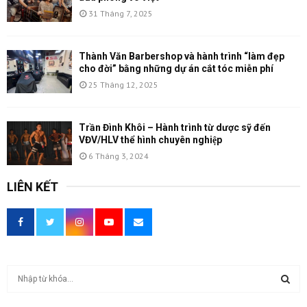
31 Tháng 7, 2025
Thành Văn Barbershop và hành trình “làm đẹp
cho đời” bằng những dự án cắt tóc miễn phí
25 Tháng 12, 2025
Trần Đình Khôi – Hành trình từ dược sỹ đến
VĐV/HLV thể hình chuyên nghiệp
6 Tháng 3, 2024
LIÊN KẾT
T
ì
m
T