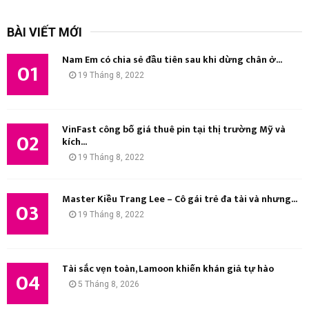
m
T
k
BÀI VIẾT MỚI
i
Ì
ế
Nam Em có chia sẻ đầu tiên sau khi dừng chân ở...
m
01
M
19 Tháng 8, 2022
:
K
I
VinFast công bố giá thuê pin tại thị trường Mỹ và
02
kích...
Ế
19 Tháng 8, 2022
M
Master Kiều Trang Lee – Cô gái trẻ đa tài và nhưng...
03
19 Tháng 8, 2022
Tài sắc vẹn toàn, Lamoon khiến khán giả tự hào
04
5 Tháng 8, 2026