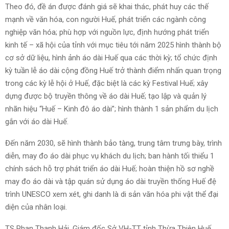
Theo đó, đề án được đánh giá sẽ khai thác, phát huy các thế
mạnh về văn hóa, con người Huế, phát triển các ngành công
nghiệp văn hóa; phù hợp với nguồn lực, định hướng phát triển
kinh tế – xã hội của tỉnh với mục tiêu tới năm 2025 hình thành bộ
cơ sở dữ liệu, hình ảnh áo dài Huế qua các thời kỳ; tổ chức định
kỳ tuần lễ áo dài cộng đồng Huế trở thành điểm nhấn quan trọng
trong các kỳ lễ hội ở Huế, đặc biệt là các kỳ Festival Huế; xây
dựng được bộ truyền thông về áo dài Huế; tạo lập và quản lý
nhãn hiệu “Huế – Kinh đô áo dài”; hình thành 1 sản phẩm du lịch
gắn với áo dài Huế.
Đến năm 2030, sẽ hình thành bảo tàng, trung tâm trưng bày, trình
diễn, may đo áo dài phục vụ khách du lịch; ban hành tối thiểu 1
chính sách hỗ trợ phát triển áo dài Huế; hoàn thiện hồ sơ nghề
may đo áo dài và tập quán sử dụng áo dài truyền thống Huế đệ
trình UNESCO xem xét, ghi danh là di sản văn hóa phi vật thể đại
diện của nhân loại.
TS Phan Thanh Hải, Giám đốc Sở VH-TT tỉnh Thừa Thiên Huế