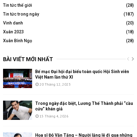
Tin tức thế giới
(28)
Tin tức trong ngày
(187)
Vinh danh
(20)
Xuân 2023
(18)
Xuân Bính Ngọ
(28)
BÀI VIẾT MỚI NHẤT
Bế mạc Đại hội đại biểu toàn quốc Hội Sinh viên
Việt Nam lần thứ XI
20 Tháng 12, 2023
Trong ngày đặc biệt, Lương Thế Thành phải “cầu
cứu” khán giả
15 Tháng 4, 2026
Họa sĩ Đỗ Văn Tăng – Người lặng lẽ đi qua những