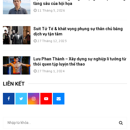
tầng sâu của hội họa
11 Tháng 5, 2026
Suit Tử Tế & khát vọng phụng sự thân chủ bằng
dịch vụ tận tâm
27 Tháng 12, 2023
Lưu Phan Thành – Xây dựng sự nghiệp lí tưởng từ
thói quen tập luyện thể thao
27 Tháng 1, 2024
LIÊN KẾT
T
ì