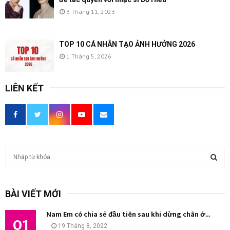
3 Tháng 11, 2023
TOP 10 CÁ NHÂN TẠO ẢNH HƯỞNG 2026
1 Tháng 5, 2026
LIÊN KẾT
T
ì
m
T
k
BÀI VIẾT MỚI
i
Ì
ế
Nam Em có chia sẻ đầu tiên sau khi dừng chân ở...
m
01
M
19 Tháng 8, 2022
: