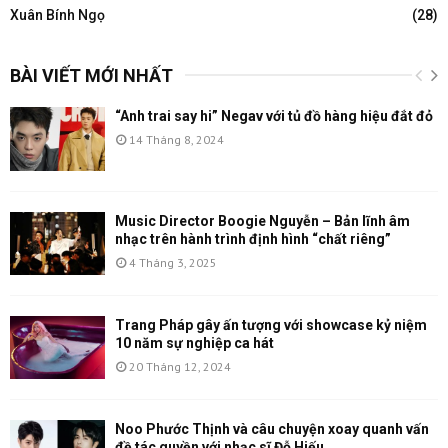
Xuân Bính Ngọ
(28)
BÀI VIẾT MỚI NHẤT
“Anh trai say hi” Negav với tủ đồ hàng hiệu đắt đỏ
14 Tháng 8, 2024
Music Director Boogie Nguyễn – Bản lĩnh âm
nhạc trên hành trình định hình “chất riêng”
4 Tháng 3, 2025
Trang Pháp gây ấn tượng với showcase kỷ niệm
10 năm sự nghiệp ca hát
20 Tháng 12, 2024
Noo Phước Thịnh và câu chuyện xoay quanh vấn
đề tác quyền với nhạc sĩ Đỗ Hiếu