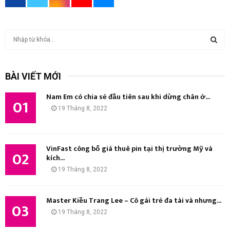
T
ì
m
T
k
BÀI VIẾT MỚI
i
Ì
ế
Nam Em có chia sẻ đầu tiên sau khi dừng chân ở...
m
01
M
19 Tháng 8, 2022
:
K
I
VinFast công bố giá thuê pin tại thị trường Mỹ và
02
kích...
Ế
19 Tháng 8, 2022
M
Master Kiều Trang Lee – Cô gái trẻ đa tài và nhưng...
03
19 Tháng 8, 2022