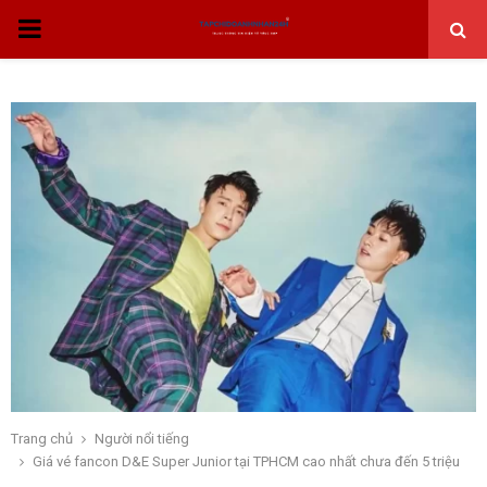
THỰC
ĐƠN
CHÍNH
Trang chủ
Người nổi tiếng
Giá vé fancon D&E Super Junior tại TPHCM cao nhất chưa đến 5 triệu