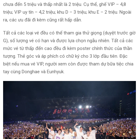
chưa đến 5 triệu và thấp nhất là 2 triệu. Cụ thể, ghế VIP – 4,8
triệu; VIP uy tín – 4,2 triệu; khu D – 3 triệu; khu E – 2 triệu. Ngoài
ra, các ưu đãi đi kèm cũng rất hấp dẫn.
Tất cả các loại vé đều có thể tham gia thử giọng (duyệt trước giờ
G), số lượng vé có hạn và được lựa chọn ngẫu nhiên. Tất cả các
mức vé từ thấp đến cao đều đi kèm poster chính thức của thần
tượng. Thẻ góc và áp phích có chữ ký cho 3 lớp đầu tiên. Đặc
biệt nếu mua vé VIP, người xem còn được tham dự bữa tiệc chia
tay cùng Donghae và Eunhyuk.