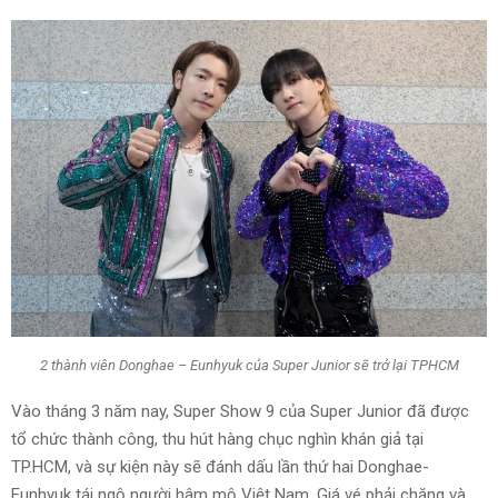
2 thành viên Donghae – Eunhyuk của Super Junior sẽ trở lại TPHCM
Vào tháng 3 năm nay, Super Show 9 của Super Junior đã được
tổ chức thành công, thu hút hàng chục nghìn khán giả tại
TP.HCM, và sự kiện này sẽ đánh dấu lần thứ hai Donghae-
Eunhyuk tái ngộ người hâm mộ Việt Nam. Giá vé phải chăng và