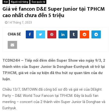
Hot
Người nổi tiếng
Sao quốc tế
Giá vé fancon D&E Super Junior tại TPHCM
cao nhất chưa đến 5 triệu
14 Tháng 7, 2023
CHIA SẺ
TCDN24H – Tiếp nối đêm diễn Super Show vào ngày 9/3, 2
thành viên của Super Junior là Donghae-Eunhyuk sẽ trở lại
TP.HCM, giá vé của sự kiện đã thu hút sự quan tâm của dư
luận.
Chiều 13/7, SMTOWN đã công bố sơ đồ và giá vé của DElight
Party – D&E World Tour Fancon tại TP.HCM. Đây là buổi fan
meeting – concert của 2 thành viên Super Junior là Donghae và
Eunhyuk.