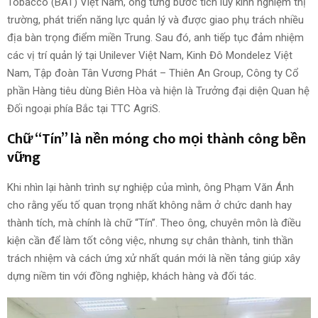
Tobacco (BAT) Việt Nam, ông từng bước tích lũy kinh nghiệm thị
trường, phát triển năng lực quản lý và được giao phụ trách nhiều
địa bàn trọng điểm miền Trung. Sau đó, anh tiếp tục đảm nhiệm
các vị trí quản lý tại Unilever Việt Nam, Kinh Đô Mondelez Việt
Nam, Tập đoàn Tân Vương Phát – Thiên An Group, Công ty Cổ
phần Hàng tiêu dùng Biên Hòa và hiện là Trưởng đại diện Quan hệ
Đối ngoại phía Bắc tại TTC AgriS.
Chữ “Tín” là nền móng cho mọi thành công bền
vững
Khi nhìn lại hành trình sự nghiệp của mình, ông Phạm Văn Ánh
cho rằng yếu tố quan trọng nhất không nằm ở chức danh hay
thành tích, mà chính là chữ “Tín”. Theo ông, chuyên môn là điều
kiện cần để làm tốt công việc, nhưng sự chân thành, tinh thần
trách nhiệm và cách ứng xử nhất quán mới là nền tảng giúp xây
dựng niềm tin với đồng nghiệp, khách hàng và đối tác.