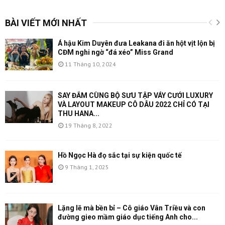
BÀI VIẾT MỚI NHẤT
Á hậu Kim Duyên đưa Leakana đi ăn hột vịt lộn bị
CĐM nghi ngờ “đá xéo” Miss Grand
11 Tháng 10, 2024
SAY ĐẮM CÙNG BỘ SƯU TẬP VÁY CƯỚI LUXURY
VÀ LAYOUT MAKEUP CÔ DÂU 2022 CHỈ CÓ TẠI
THU HANA...
19 Tháng 8, 2022
Hồ Ngọc Hà đọ sắc tại sự kiện quốc tế
9 Tháng 1, 2025
Lặng lẽ mà bền bỉ – Cô giáo Vân Triều và con
đường gieo mầm giáo dục tiếng Anh cho...