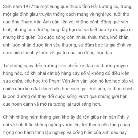
Sinh năm 1977 tại một vùng quê thuộc tỉnh Hải Dương cũ, trong
một gia đình giàu truyền thống cách mạng và nghị lực, tuổi thơ
của ông Phạm Văn Ánh gắn liền với những cánh đồng quê yên
bình, những con đường làng đầy bụi đất và biết bao ký ức giản dị
nhưng khó quên. Dù cuộc sống còn nhiều thiếu thốn, khó khăn,
anh luôn nhận được tình yêu thương, sự đùm bọc từ gia đình và
sớm hình thành ý thức về giá trị của lao động, học tập.
Từ những ngày đến trường trên chiếc xe đạp cũ thường xuyên
hỏng hóc, có khi phải dắt bộ hàng cây số vì không đủ điều kiện
sửa chữa, cậu học trò Phạm Văn Ánh vẫn luôn nỗ lực học tập và
nhiều năm liền đạt danh hiệu học sinh giỏi. Với anh, tri thức chính
là con đường để thay đổi cuộc sống, vượt qua những giới hạn
của hoàn cảnh và mở ra tương lai tươi sáng hơn.
Chính những năm tháng gian khó ấy đã rèn giũa nên bản lĩnh, ý
chí và tinh thần không ngừng vươn lên, trở thành nền tảng quan
trọng cho hành trình lập nghiệp và cống hiến của anh sau này