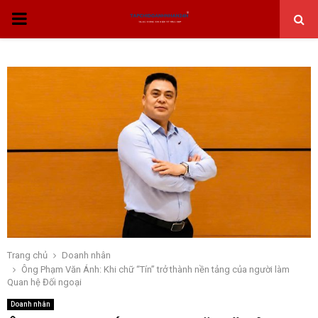
THỰC
ĐƠN
CHÍNH
Trang chủ
Doanh nhân
Ông Phạm Văn Ánh: Khi chữ “Tín” trở thành nền tảng của người làm
Quan hệ Đối ngoại
Doanh nhân