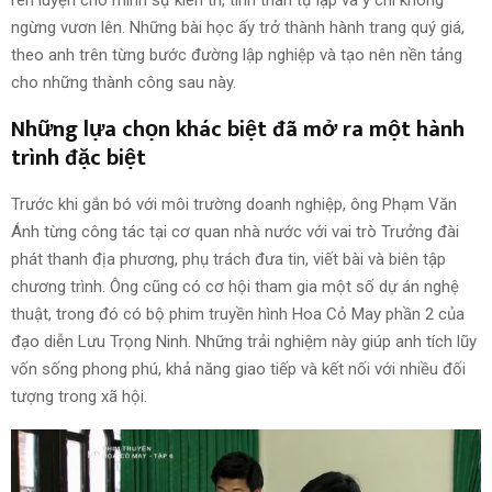
rèn luyện cho mình sự kiên trì, tinh thần tự lập và ý chí không
ngừng vươn lên. Những bài học ấy trở thành hành trang quý giá,
theo anh trên từng bước đường lập nghiệp và tạo nên nền tảng
cho những thành công sau này.
Những lựa chọn khác biệt đã mở ra một hành
trình đặc biệt
Trước khi gắn bó với môi trường doanh nghiệp, ông Phạm Văn
Ánh từng công tác tại cơ quan nhà nước với vai trò Trưởng đài
phát thanh địa phương, phụ trách đưa tin, viết bài và biên tập
chương trình. Ông cũng có cơ hội tham gia một số dự án nghệ
thuật, trong đó có bộ phim truyền hình Hoa Cỏ May phần 2 của
đạo diễn Lưu Trọng Ninh. Những trải nghiệm này giúp anh tích lũy
vốn sống phong phú, khả năng giao tiếp và kết nối với nhiều đối
tượng trong xã hội.