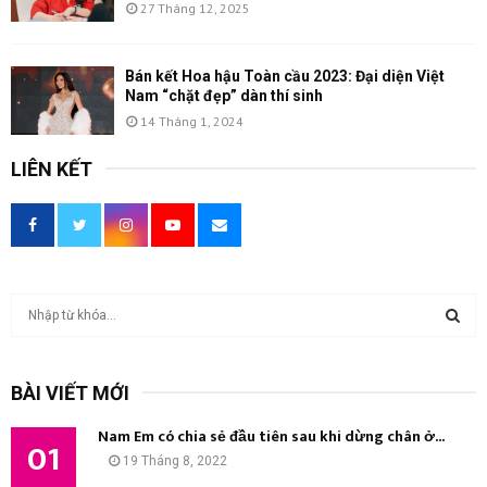
27 Tháng 12, 2025
Bán kết Hoa hậu Toàn cầu 2023: Đại diện Việt
Nam “chặt đẹp” dàn thí sinh
14 Tháng 1, 2024
LIÊN KẾT
T
ì
m
T
k
BÀI VIẾT MỚI
i
Ì
ế
Nam Em có chia sẻ đầu tiên sau khi dừng chân ở...
m
01
M
19 Tháng 8, 2022
: