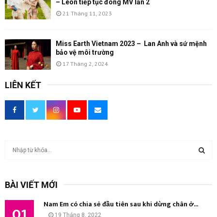
– Leon tiếp tục đóng MV lần 2
21 Tháng 11, 2023
Miss Earth Vietnam 2023 – Lan Anh và sứ mệnh
bảo vệ môi trường
17 Tháng 2, 2024
LIÊN KẾT
T
ì
m
T
k
BÀI VIẾT MỚI
i
Ì
ế
Nam Em có chia sẻ đầu tiên sau khi dừng chân ở...
m
01
M
19 Tháng 8, 2022
: