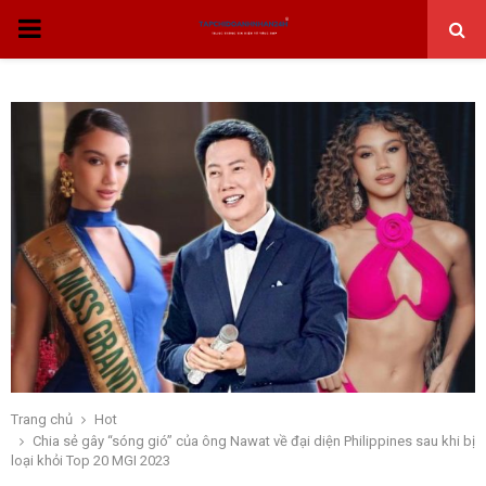
THỰC
ĐƠN
CHÍNH
Trang chủ
Hot
Chia sẻ gây “sóng gió” của ông Nawat về đại diện Philippines sau khi bị
loại khỏi Top 20 MGI 2023