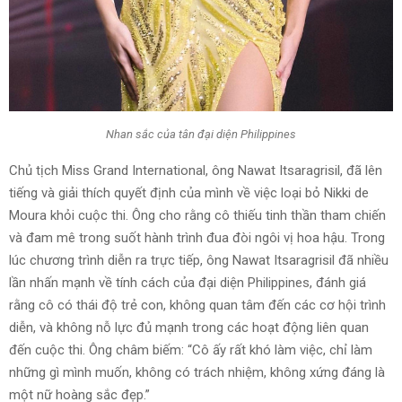
Nhan sắc của tân đại diện Philippines
Chủ tịch Miss Grand International, ông Nawat Itsaragrisil, đã lên
tiếng và giải thích quyết định của mình về việc loại bỏ Nikki de
Moura khỏi cuộc thi. Ông cho rằng cô thiếu tinh thần tham chiến
và đam mê trong suốt hành trình đua đòi ngôi vị hoa hậu. Trong
lúc chương trình diễn ra trực tiếp, ông Nawat Itsaragrisil đã nhiều
lần nhấn mạnh về tính cách của đại diện Philippines, đánh giá
rằng cô có thái độ trẻ con, không quan tâm đến các cơ hội trình
diễn, và không nỗ lực đủ mạnh trong các hoạt động liên quan
đến cuộc thi. Ông châm biếm: “Cô ấy rất khó làm việc, chỉ làm
những gì mình muốn, không có trách nhiệm, không xứng đáng là
một nữ hoàng sắc đẹp.”