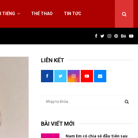
I TIẾNG
THỂ THAO
TIN TỨC
Facebook
Twitter
Instagram
Pinterest
Behan
Yo
LIÊN KẾT
T
ì
m
T
k
BÀI VIẾT MỚI
i
Ì
ế
Nam Em có chia sẻ đầu tiên sau
m