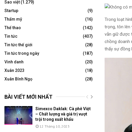
Sao việt
(1.279)
Startup
(9)
Trong loạt hì
Thẩm mỹ
(16)
trọng, tôn lê
Thể thao
(142)
vẫn giữ được t
Tin tức
(407)
chồng doanh n
Tin tức thế giới
(28)
thấy sự đồng 
Tin tức trong ngày
(187)
Vinh danh
(20)
Xuân 2023
(18)
Xuân Bính Ngọ
(28)
BÀI VIẾT MỚI NHẤT
Simexco Daklak: Cà phê Việt
– Chất lượng và giá trị vượt
trội trong xuất khẩu
12 Tháng 10, 2023