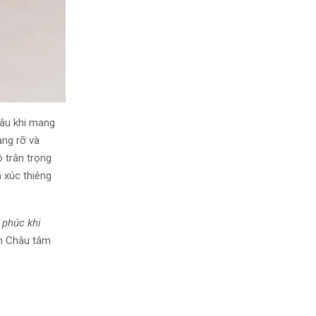
âu khi mang
ạng rỡ và
ô trân trọng
 xúc thiêng
 phúc khi
h Châu tâm