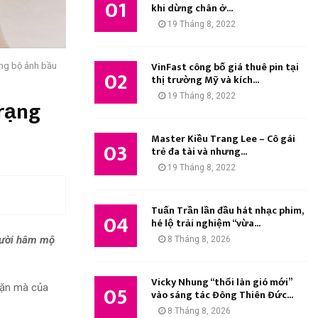
01
M
khi dừng chân ở...
:
19 Tháng 8, 2022
K
I
VinFast công bố giá thuê pin tại
ng bộ ảnh bầu
02
thị trường Mỹ và kích...
Ế
19 Tháng 8, 2022
rạng
M
Master Kiều Trang Lee – Cô gái
03
trẻ đa tài và nhưng...
19 Tháng 8, 2022
Tuấn Trần lần đầu hát nhạc phim,
04
hé lộ trải nghiệm “vừa...
gười hâm mộ
8 Tháng 8, 2026
Vicky Nhung “thổi làn gió mới”
05
mặn mà của
vào sáng tác Đông Thiên Đức...
8 Tháng 8, 2026