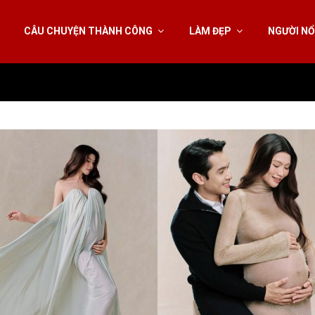
CÂU CHUYỆN THÀNH CÔNG
LÀM ĐẸP
NGƯỜI NỔ