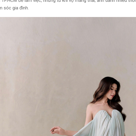
à TP.HCM để làm việc, nhưng từ khi vợ mang thai, anh dành nhiều thời
 sóc gia đình.