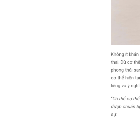
Không ít khán
thai. Dù cơ th
phong thái san
cơ thể hiện t
liêng và ý ngh
“
Có thể cơ th
được chuẩn bị
sự.