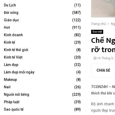
Du Lịch
(11)
Đời sống
(587)
Giáo dục
(122)
Trang chủ
Ng
Hot
(911)
Sao việt
Kinh doanh
(82)
Chế Ng
Kinh tế
(29)
rỡ tro
Kinh tế thế giới
(8)
Kinh tế Việt
(20)
16 Tháng 3,
Làm đẹp
(32)
CHIA SẺ
Làm đẹp mỗi ngày
(4)
Makeup
(8)
TCDN24H – Nh
Nail
(26)
thích thú khi
Người nổi tiếng
(229)
Pháp luật
(39)
Bộ ảnh nhanh 
Sao quốc tế
(89)
người đẹp trư