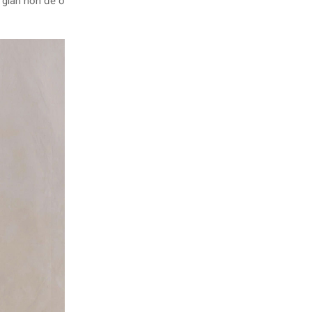
 gian hơn để ở