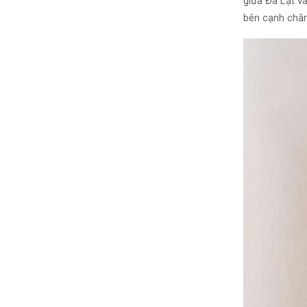
giữa Đà Lạt v
bên cạnh chăm