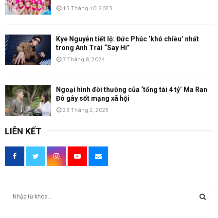
13 Tháng 10, 2023
Kye Nguyễn tiết lộ: Đức Phúc ‘khó chiều’ nhất
trong Anh Trai “Say Hi”
7 Tháng 8, 2024
Ngoại hình đời thường của ‘tổng tài 4 tỷ’ Ma Ran
Đô gây sốt mạng xã hội
23 Tháng 2, 2025
LIÊN KẾT
T
ì
m
T