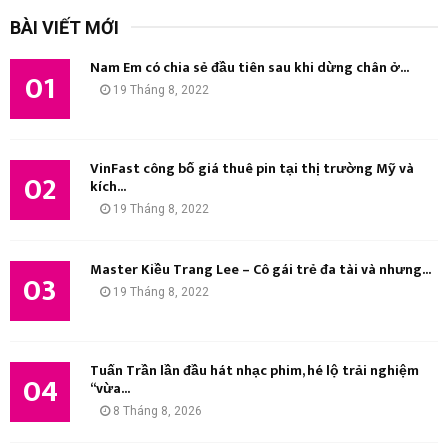
k
BÀI VIẾT MỚI
i
Ì
ế
Nam Em có chia sẻ đầu tiên sau khi dừng chân ở...
m
01
M
19 Tháng 8, 2022
:
K
I
VinFast công bố giá thuê pin tại thị trường Mỹ và
02
kích...
Ế
19 Tháng 8, 2022
M
Master Kiều Trang Lee – Cô gái trẻ đa tài và nhưng...
03
19 Tháng 8, 2022
Tuấn Trần lần đầu hát nhạc phim, hé lộ trải nghiệm
04
“vừa...
8 Tháng 8, 2026