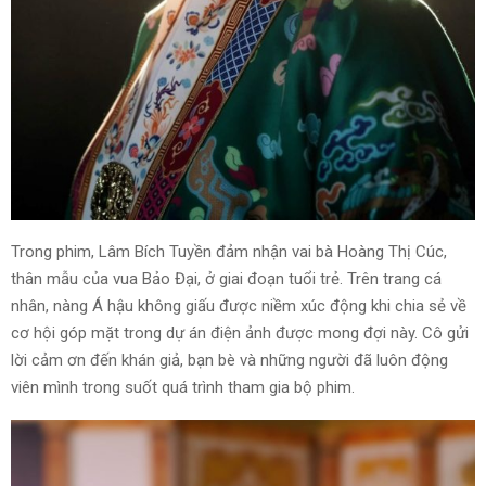
Trong phim, Lâm Bích Tuyền đảm nhận vai bà Hoàng Thị Cúc,
thân mẫu của vua Bảo Đại, ở giai đoạn tuổi trẻ. Trên trang cá
nhân, nàng Á hậu không giấu được niềm xúc động khi chia sẻ về
cơ hội góp mặt trong dự án điện ảnh được mong đợi này. Cô gửi
lời cảm ơn đến khán giả, bạn bè và những người đã luôn động
viên mình trong suốt quá trình tham gia bộ phim.