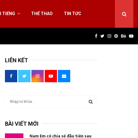
I TIẾNG
THỂ THAO
TIN TỨC
Facebook
Twitter
Instagram
Pinterest
Behan
Yo
LIÊN KẾT
T
ì
m
T
k
BÀI VIẾT MỚI
i
Ì
ế
Nam Em có chia sẻ đầu tiên sau
m