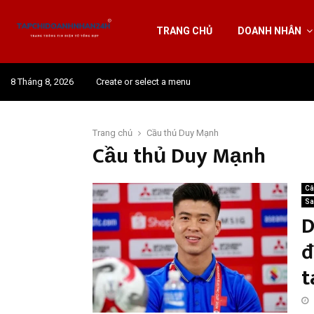
TRANG CHỦ
DOANH NHÂN
8 Tháng 8, 2026
Create or select a menu
Trang chủ
Cầu thủ Duy Mạnh
Cầu thủ Duy Mạnh
Câ
Sa
D
đ
t