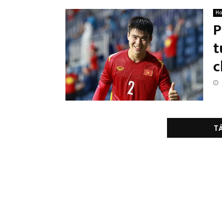
Ho
P
t
c
TẢ