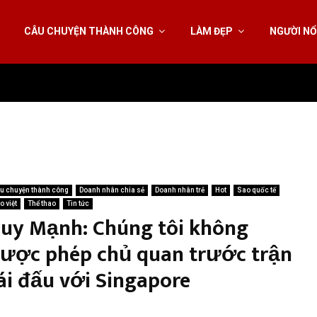
CÂU CHUYỆN THÀNH CÔNG
LÀM ĐẸP
NGƯỜI NỔ
u chuyện thành công
Doanh nhân chia sẻ
Doanh nhân trẻ
Hot
Sao quốc tế
o việt
Thể thao
Tin tức
uy Mạnh: Chúng tôi không
ược phép chủ quan trước trận
ái đấu với Singapore