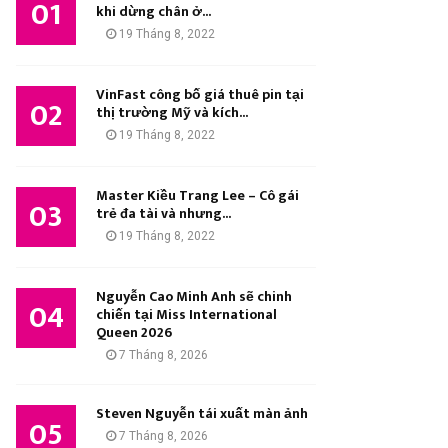
01
M
khi dừng chân ở...
:
19 Tháng 8, 2022
K
I
VinFast công bố giá thuê pin tại
02
thị trường Mỹ và kích...
Ế
19 Tháng 8, 2022
M
Master Kiều Trang Lee – Cô gái
03
trẻ đa tài và nhưng...
19 Tháng 8, 2022
Nguyễn Cao Minh Anh sẽ chinh
04
chiến tại Miss International
Queen 2026
7 Tháng 8, 2026
Steven Nguyễn tái xuất màn ảnh
05
7 Tháng 8, 2026