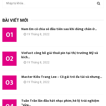
T
ì
m
T
k
BÀI VIẾT MỚI
i
Ì
ế
Nam Em có chia sẻ đầu tiên sau khi dừng chân ở...
m
01
M
19 Tháng 8, 2022
:
K
I
VinFast công bố giá thuê pin tại thị trường Mỹ và
02
kích...
Ế
19 Tháng 8, 2022
M
Master Kiều Trang Lee – Cô gái trẻ đa tài và nhưng...
03
19 Tháng 8, 2022
Tuấn Trần lần đầu hát nhạc phim, hé lộ trải nghiệm
“vừa...