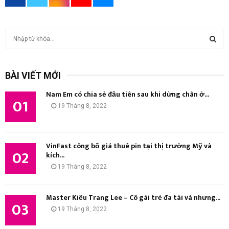
T
ì
m
T
k
BÀI VIẾT MỚI
i
Ì
ế
Nam Em có chia sẻ đầu tiên sau khi dừng chân ở...
m
01
M
19 Tháng 8, 2022
:
K
I
VinFast công bố giá thuê pin tại thị trường Mỹ và
02
kích...
Ế
19 Tháng 8, 2022
M
Master Kiều Trang Lee – Cô gái trẻ đa tài và nhưng...
03
19 Tháng 8, 2022